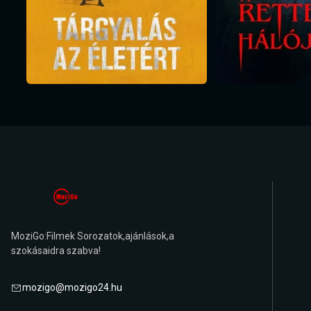
MoziGo:Filmek Sorozatok,ajánlások,a
szokásaidra szabva!
mozigo@mozigo24.hu