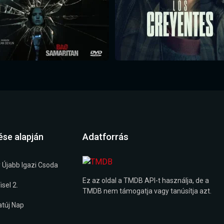
Adatforrás
ése alapján
 Újabb Igazi Csoda
Ez az oldal a TMDB API-t használja, de a
sel 2.
TMDB nem támogatja vagy tanúsítja azt.
túj Nap