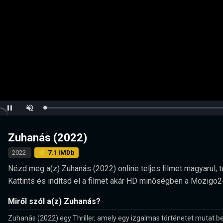
Loaded
:
Pause
Unmute
0.00%
Zuhanás (2022)
2022
⭐ 7.1 IMDb
Nézd meg a(z) Zuhanás (2022) online teljes filmet magyarul, te
Kattints és indítsd el a filmet akár HD minőségben a Mozigo2
Miről szól a(z) Zuhanás?
Zuhanás (2022) egy Thriller, amely egy izgalmas történetet mutat be 