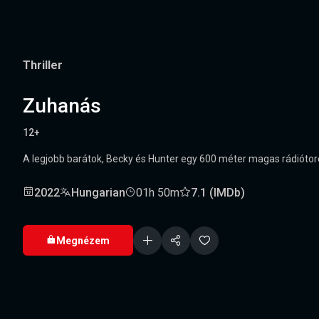
Thriller
Zuhanás
12+
A legjobb barátok, Becky és Hunter egy 600 méter magas rádiótoro
2022
Hungarian
01h 50m
7.1 (IMDb)
Megnézem