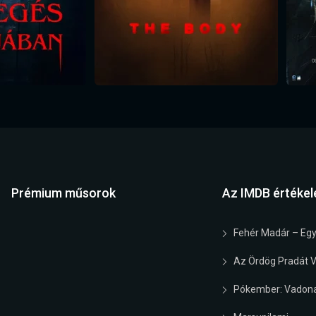
Prémium műsorok
Az IMDB értékel
Fehér Madár – Egy
Az Ördög Pradát Vi
Pókember: Vadona