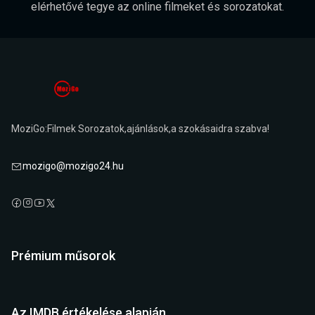
elérhetővé tegye az online filmeket és sorozatokat.
MoziGo:Filmek Sorozatok,ajánlások,a szokásaidra szabva!
mozigo@mozigo24.hu
Prémium műsorok
Az IMDB értékelése alapján