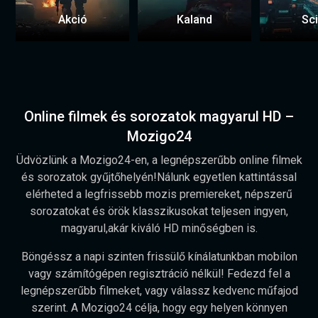
Akció
Kaland
Sci
Online filmek és sorozatok magyarul HD –
Mozigo24
Üdvözlünk a Mozigo24-en, a legnépszerűbb online filmek
és sorozatok gyűjtőhelyén!Nálunk egyetlen kattintással
elérheted a legfrissebb mozis premiereket, népszerű
sorozatokat és örök klasszikusokat teljesen ingyen,
magyarul,akár kiváló HD minőségben is.
Böngéssz a napi szinten frissülő kínálatunkban mobilon
vagy számítógépen regisztráció nélkül! Fedezd fel a
legnépszerűbb filmeket, vagy válassz kedvenc műfajod
szerint. A Mozigo24 célja, hogy egy helyen könnyen