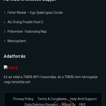
Fehér Madár – Egy Újabb Igazi Csoda
Az Ördög Pradát Visel 2.
Pókember: Vadonatúj Nap
Marsupilami
Adatforrás
Ez az oldal a TMDB API-t használja, de a TMDB nem támogatja
vagy tanúsítja azt.
Privacy Policy
Terms & Conditions
Help And Support
Data Deletion Request
About Us
FAQ