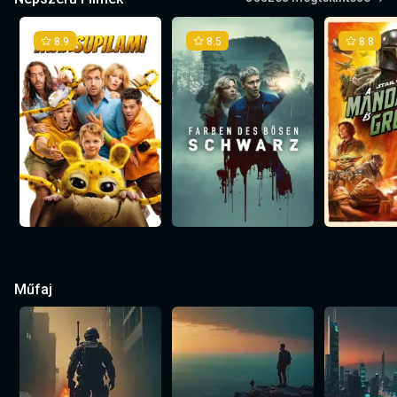
8.9
8.5
8.8
Műfaj