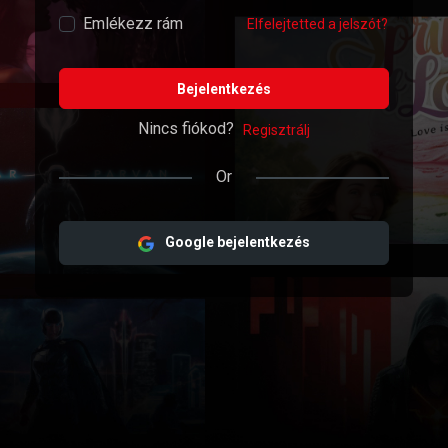
Emlékezz rám
Elfelejtetted a jelszót?
Bejelentkezés
Nincs fiókod?
Regisztrálj
Or
Google bejelentkezés