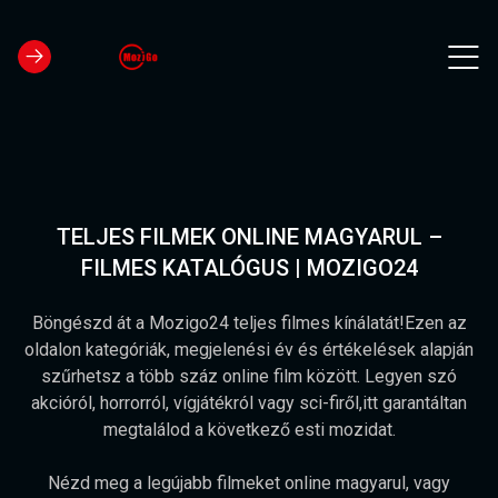
TELJES FILMEK ONLINE MAGYARUL –
FILMES KATALÓGUS | MOZIGO24
Böngészd át a Mozigo24 teljes filmes kínálatát!Ezen az
oldalon kategóriák, megjelenési év és értékelések alapján
szűrhetsz a több száz online film között. Legyen szó
akcióról, horrorról, vígjátékról vagy sci-firől,itt garantáltan
megtalálod a következő esti mozidat.
Nézd meg a legújabb filmeket online magyarul, vagy