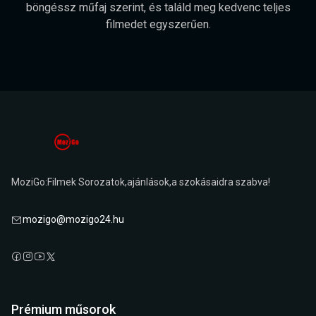
böngéssz műfaj szerint, és találd meg kedvenc teljes
filmedet egyszerűen.
MoziGo:Filmek Sorozatok,ajánlások,a szokásaidra szabva!
mozigo@mozigo24.hu
Prémium műsorok