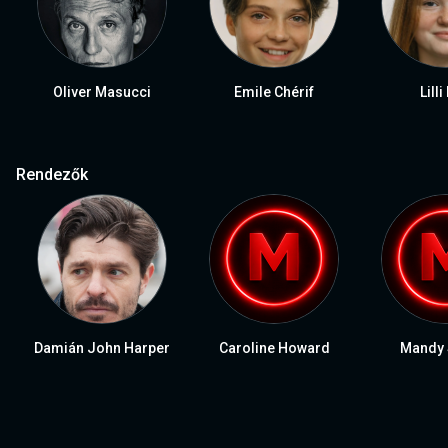
Oliver Masucci
Emile Chérif
Lilli
Rendezők
Damián John Harper
Caroline Howard
Mandy 