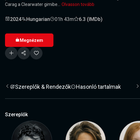
Carag a Clearwater gimibe...
Olvasson tovább
2024
Hungarian
01h 43m
6.3 (IMDb)
Megnézem
Szereplők & Rendezők
Hasonló tartalmak
Szereplők