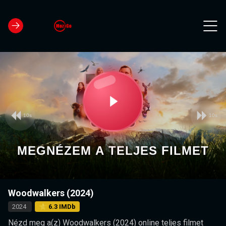
10s
10s
Video
Play
Player
is
loading.
Video
MEGNÉZEM A TELJES FILMET
Woodwalkers (2024)
2024
⭐ 6.3 IMDb
Nézd meg a(z) Woodwalkers (2024) online teljes filmet