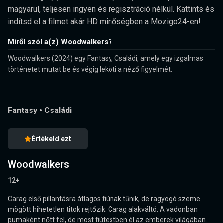
magyarul, teljesen ingyen és regisztráció nélkül. Kattints és
indítsd el a filmet akár HD minőségben a Mozigo24-en!
Miről szól a(z) Woodwalkers?
Woodwalkers (2024) egy Fantasy, Családi, amely egy izgalmas
történetet mutat be és végig leköti a néző figyelmét.
Fantasy
•
Családi
Értékeld ezt
Woodwalkers
12+
Carag első pillantásra átlagos fiúnak tűnik, de ragyogó szeme
mögött hihetetlen titok rejtőzik: Carag alakváltó. A vadonban
pumaként nőtt fel, de most fiútestben él az emberek világában.