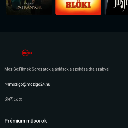
MoziGo:Filmek Sorozatok,ajánlások,a szokásaidra szabva!
mozigo@mozigo24.hu
Prémium műsorok