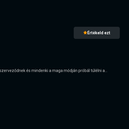
Értékeld ezt
 szerveződnek és mindenki a maga módján próbál túlélni a...