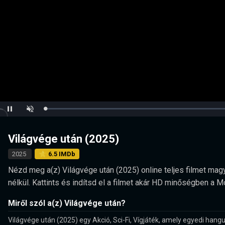
Loaded
:
Pause
Unmute
0.00%
Világvége után (2025)
2025
⭐ 6.5 IMDb
Nézd meg a(z) Világvége után (2025) online teljes filmet magy
nélkül. Kattints és indítsd el a filmet akár HD minőségben a 
Miről szól a(z) Világvége után?
Világvége után (2025) egy Akció, Sci-Fi, Vígjáték, amely egyedi hangu