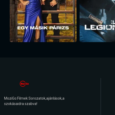
MoziGo:Filmek Sorozatok,ajánlások,a
szokásaidra szabva!