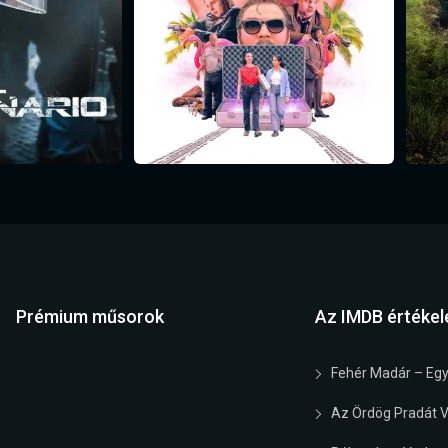
Prémium műsorok
Az IMDB értékel
Fehér Madár – Egy
Az Ördög Pradát Vi