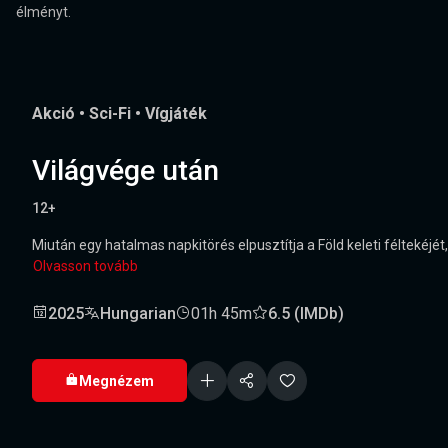
élményt.
Akció
•
Sci-Fi
•
Vígjáték
Világvége után
12+
Miután egy hatalmas napkitörés elpusztítja a Föld keleti féltekéj
Olvasson tovább
2025
Hungarian
01h 45m
6.5 (IMDb)
Megnézem