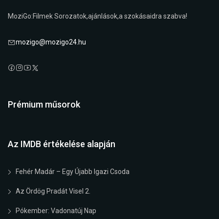
MoziGo:Filmek Sorozatok,ajánlások,a szokásaidra szabva!
mozigo@mozigo24.hu
Prémium műsorok
Az IMDB értékelése alapján
Fehér Madár – Egy Újabb Igazi Csoda
Az Ördög Pradát Visel 2.
Pókember: Vadonatúj Nap