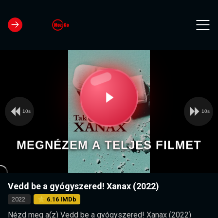
10s
10s
Video
Play
Player
is
loading.
Video
MEGNÉZEM A TELJES FILMET
Vedd be a gyógyszered! Xanax (2022)
2022
⭐ 6.16 IMDb
Nézd meg a(z) Vedd be a gyógyszered! Xanax (2022)