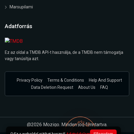
Marsupilami
Adatforrás
Ez az oldal a TMDB API-t használja, de a TMDB nem támogatja
vagy tanúsítja azt.
Privacy Policy
Terms & Conditions
Help And Support
Data Deletion Request
About Us
FAQ
@2026 Mozigo. Minden jog fenntartva.
Ez a weboldal sütiket használ.
Adatvédelem
Elfogadom