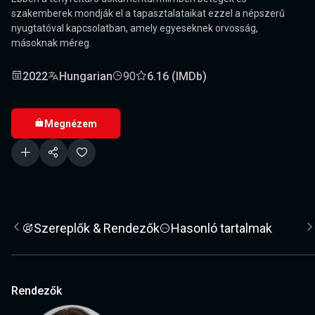
szakemberek mondják el a tapasztalataikat ezzel a népszerű
nyugtatóval kapcsolatban, amely egyeseknek orvosság,
másoknak méreg.
2022
Hungarian
90
6.16 (IMDb)
Megnézem
Szereplők & Rendezők
Hasonló tartalmak
Rendezők