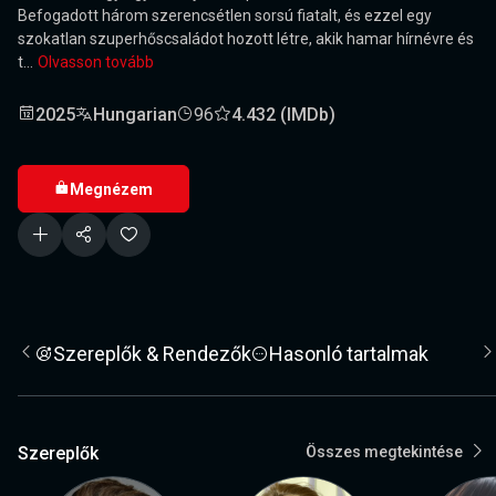
Befogadott három szerencsétlen sorsú fiatalt, és ezzel egy
szokatlan szuperhőscsaládot hozott létre, akik hamar hírnévre és
t...
Olvasson tovább
2025
Hungarian
96
4.432 (IMDb)
Megnézem
Szereplők & Rendezők
Hasonló tartalmak
Szereplők
Összes megtekintése