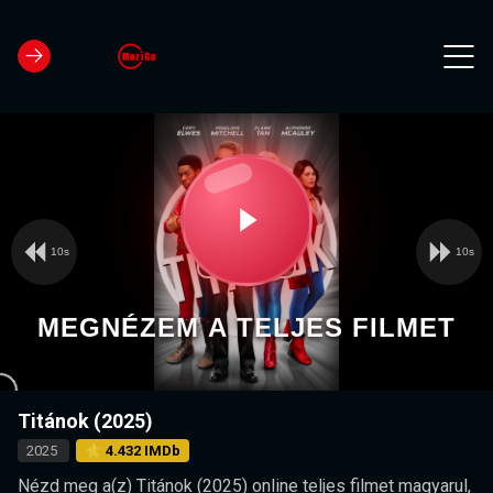
10s
10s
Video
Play
Player
is
loading.
Video
MEGNÉZEM A TELJES FILMET
Titánok (2025)
2025
⭐ 4.432 IMDb
Nézd meg a(z) Titánok (2025) online teljes filmet magyarul,