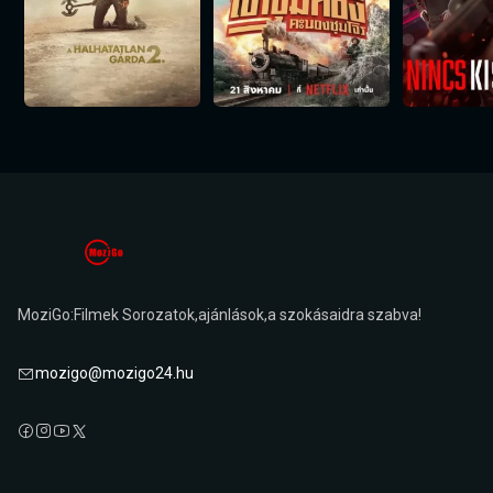
MoziGo:Filmek Sorozatok,ajánlások,a szokásaidra szabva!
mozigo@mozigo24.hu