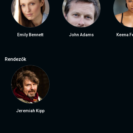
Emily Bennett
John Adams
Keena F
Rendezők
Jeremiah Kipp