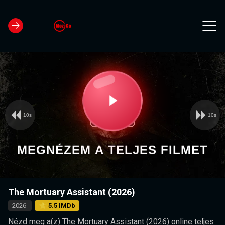
10s
10s
Video
Play
Player
is
loading.
Video
MEGNÉZEM A TELJES FILMET
The Mortuary Assistant (2026)
2026
⭐ 5.5 IMDb
Nézd meg a(z) The Mortuary Assistant (2026) online teljes