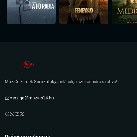
MoziGo:Filmek Sorozatok,ajánlások,a szokásaidra szabva!
mozigo@mozigo24.hu
Prémium műsorok