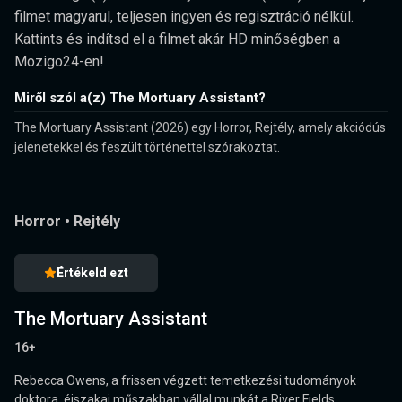
filmet magyarul, teljesen ingyen és regisztráció nélkül.
Kattints és indítsd el a filmet akár HD minőségben a
Mozigo24-en!
Miről szól a(z) The Mortuary Assistant?
The Mortuary Assistant (2026) egy Horror, Rejtély, amely akciódús
jelenetekkel és feszült történettel szórakoztat.
Horror
•
Rejtély
Értékeld ezt
The Mortuary Assistant
16+
Rebecca Owens, a frissen végzett temetkezési tudományok
doktora, éjszakai műszakban vállal munkát a River Fields