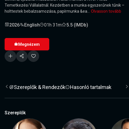
Temetkezési Vállalatnál. Kezdetben a munka egyszerűnek tűnik –
holttestek bebalzsamozása, papírmunka &ea...
Olvasson tovább
2026
English
01h 31m
5.5 (IMDb)
Megnézem
Szereplők & Rendezők
Hasonló tartalmak
Szereplők