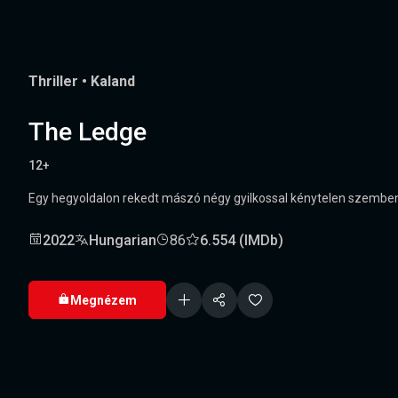
Thriller
•
Kaland
The Ledge
12+
Egy hegyoldalon rekedt mászó négy gyilkossal kénytelen szembenéz
2022
Hungarian
86
6.554 (IMDb)
Megnézem