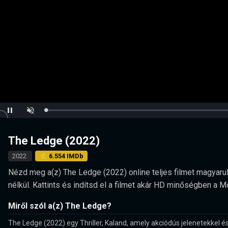
Loaded
:
Pause
Unmute
0.00%
The Ledge (2022)
2022
⭐ 6.554 IMDb
Nézd meg a(z) The Ledge (2022) online teljes filmet magyarul,
nélkül. Kattints és indítsd el a filmet akár HD minőségben a 
Miről szól a(z) The Ledge?
The Ledge (2022) egy Thriller, Kaland, amely akciódús jelenetekkel és