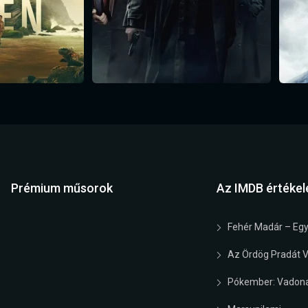
Prémium műsorok
Az IMDB értékel
Fehér Madár – Egy
Az Ördög Pradát Vi
Pókember: Vadona