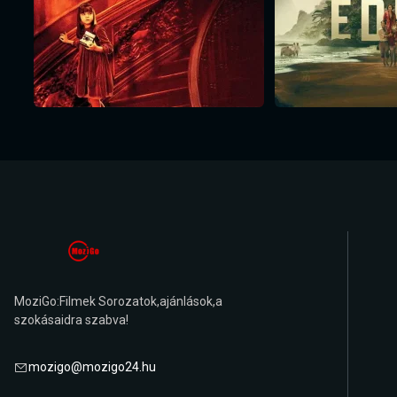
MoziGo:Filmek Sorozatok,ajánlások,a
szokásaidra szabva!
mozigo@mozigo24.hu