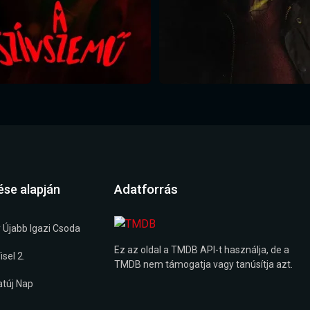
Adatforrás
ése alapján
 Újabb Igazi Csoda
Ez az oldal a TMDB API-t használja, de a
sel 2.
TMDB nem támogatja vagy tanúsítja azt.
túj Nap