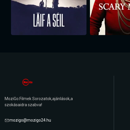
MoziGo:Filmek Sorozatok,ajánlások,a
szokásaidra szabva!
mozigo@mozigo24.hu