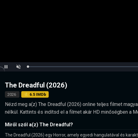
Loaded
:
Pause
Unmute
0.00%
The Dreadful (2026)
2026
⭐ 6.5 IMDb
Nézd meg a(z) The Dreadful (2026) online teljes filmet magyar
nélkül. Kattints és indítsd el a filmet akár HD minőségben a 
Miről szól a(z) The Dreadful?
The Dreadful (2026) egy Horror, amely egyedi hangulatával és karakt