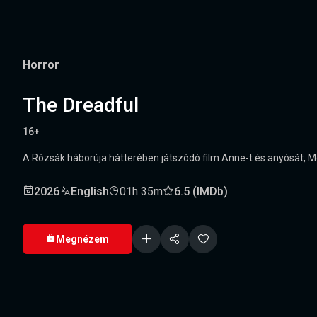
Horror
The Dreadful
16+
A Rózsák háborúja hátterében játszódó film Anne-t és anyósát, M
2026
English
01h 35m
6.5 (IMDb)
Megnézem