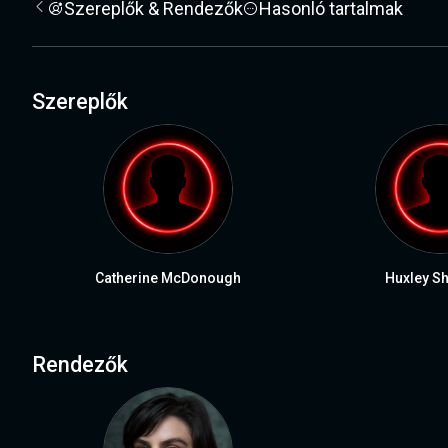
Szereplők & Rendezők
Hasonló tartalmak
Szereplők
Catherine McDonough
Huxley S
Rendezők