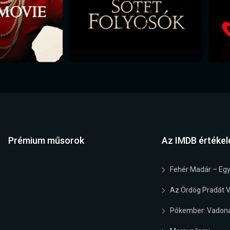
Prémium műsorok
Az IMDB értékel
Fehér Madár – Egy
Az Ördög Pradát Vi
Pókember: Vadona