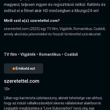
magyarul, teljesen ingyen és regisztráció nélkül. Kattints és
indítsd el a filmet akár HD minőségben a Mozigo24-en!
Miről szól a(z) szeretettel.com?
szeretettel.com (2023) egy TV film, Vígjáték, Romantikus, Családi,
amely akciódús jelenetekkel és feszült történettel szórakoztat.
TV film
•
Vígjáték
•
Romantikus
•
Családi
Értékeld ezt
szeretettel.com
12+
Lillian egy karrierista üzletasszony, akinek tehetsége van ahhoz,
hogy az induló vállalkozásokból sikeres vállalatokat alakítson ki.
Legújabb megbízatása a "Love Subscription" nevű cég, egy