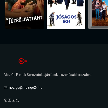
MoziGo:Filmek Sorozatok,ajánlások,a szokásaidra szabva!
mozigo@mozigo24.hu