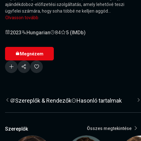
ajándékdoboz-előfizetési szolgáltatás, amely lehetővé teszi
ügyfelei számára, hogy soha többé ne kelljen aggód...
Olvasson tovább
2023
Hungarian
84
5 (IMDb)
Megnézem
Szereplők & Rendezők
Hasonló tartalmak
Szereplők
Összes megtekintése