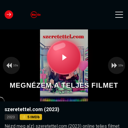
10s
10s
Video
Play
Player
is
loading.
Video
MEGNÉZEM A TELJES FILMET
szeretettel.com (2023)
2023
⭐ 5 IMDb
Nézd meg a(z) szeretettel.com (2023) online teljes filmet