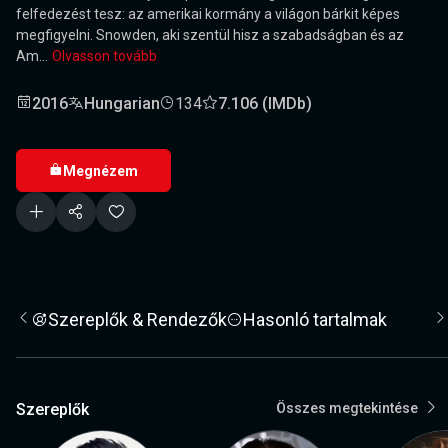
felfedezést tesz: az amerikai kormány a világon bárkit képes
megfigyelni. Snowden, aki szentül hisz a szabadságban és az
Am...
Olvasson tovább
2016
Hungarian
134
7.106 (IMDb)
Megnézem
Szereplők & Rendezők
Hasonló tartalmak
Szereplők
Összes megtekintése