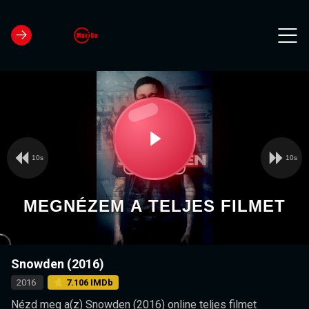
10s
10s
Video
Play
Player
is
loading.
Video
MEGNÉZEM A TELJES FILMET
Snowden (2016)
2016
⭐ 7.106 IMDb
Nézd meg a(z) Snowden (2016) online teljes filmet