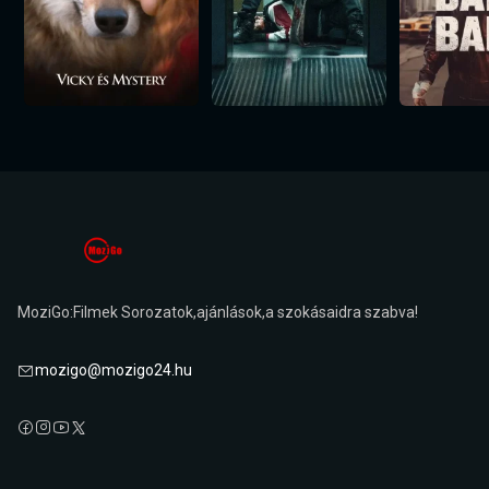
MoziGo:Filmek Sorozatok,ajánlások,a szokásaidra szabva!
mozigo@mozigo24.hu