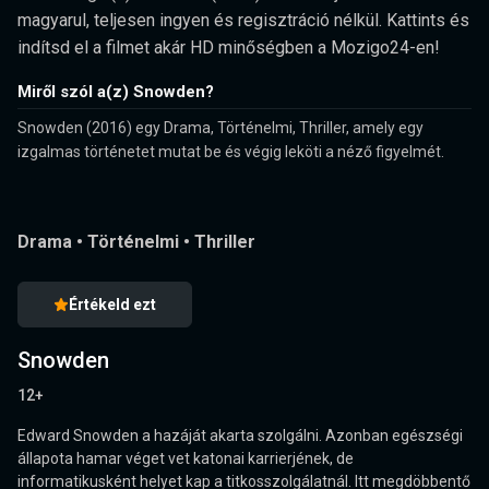
magyarul, teljesen ingyen és regisztráció nélkül. Kattints és
indítsd el a filmet akár HD minőségben a Mozigo24-en!
Miről szól a(z) Snowden?
Snowden (2016) egy Drama, Történelmi, Thriller, amely egy
izgalmas történetet mutat be és végig leköti a néző figyelmét.
Drama
•
Történelmi
•
Thriller
Értékeld ezt
Snowden
12+
Edward Snowden a hazáját akarta szolgálni. Azonban egészségi
állapota hamar véget vet katonai karrierjének, de
informatikusként helyet kap a titkosszolgálatnál. Itt megdöbbentő