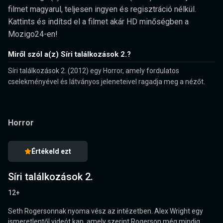
filmet magyarul, teljesen ingyen és regisztráció nélkül.
Kattints és indítsd el a filmet akár HD minőségben a
Mozigo24-en!
Miről szól a(z) Síri találkozások 2.?
Síri találkozások 2. (2012) egy Horror, amely fordulatos
cselekményével és látványos jeleneteivel ragadja meg a nézőt.
Horror
Értékeld ezt
Síri találkozások 2.
12+
Seth Rogersonnak nyoma vész az intézetben. Alex Wright egy
ismeretlentől videót kap, amely szerint Rogerson még mindig