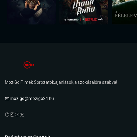
MoziGo:Filmek Sorozatok,ajánlások,a szokásaidra szabva!
mozigo@mozigo24.hu