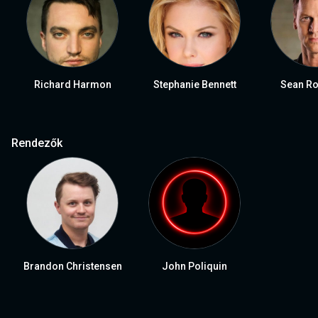
Richard Harmon
Stephanie Bennett
Sean R
Rendezők
Brandon Christensen
John Poliquin