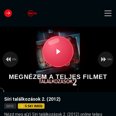
10s
10s
Video
Play
Player
is
loading.
Video
MEGNÉZEM A TELJES FILMET
Síri találkozások 2. (2012)
2012
⭐ 5.541 IMDb
Nézd meg a(z) Síri találkozások 2. (2012) online teljes