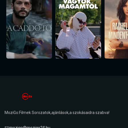
MoziGo:Filmek Sorozatok,ajánlások,a szokásaidra szabva!
mozigo@mozigo24.hu