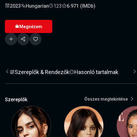
2023
Hungarian
123
6.971 (IMDb)
Megnézem
Szereplők & Rendezők
Hasonló tartalmak
Szereplők
Összes megtekintése