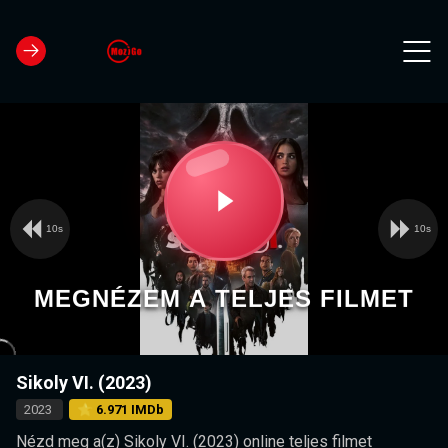
10s
10s
Video
Play
Player
is
loading.
Video
MEGNÉZEM A TELJES FILMET
Sikoly VI. (2023)
2023
⭐ 6.971 IMDb
Nézd meg a(z) Sikoly VI. (2023) online teljes filmet