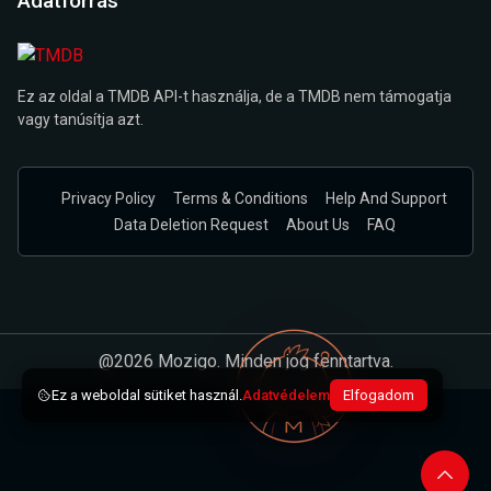
Adatforrás
Ez az oldal a TMDB API-t használja, de a TMDB nem támogatja
vagy tanúsítja azt.
Privacy Policy
Terms & Conditions
Help And Support
Data Deletion Request
About Us
FAQ
@2026 Mozigo. Minden jog fenntartva.
Ez a weboldal sütiket használ.
Adatvédelem
Elfogadom