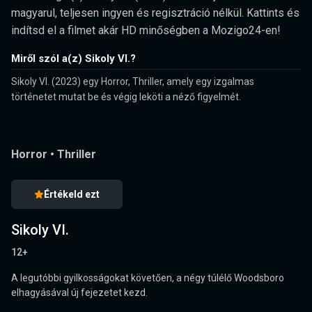
magyarul, teljesen ingyen és regisztráció nélkül. Kattints és
indítsd el a filmet akár HD minőségben a Mozigo24-en!
Miről szól a(z) Sikoly VI.?
Sikoly VI. (2023) egy Horror, Thriller, amely egy izgalmas
történetet mutat be és végig leköti a néző figyelmét.
Horror
•
Thriller
Értékeld ezt
Sikoly VI.
12+
A legutóbbi gyilkosságokat követően, a négy túlélő Woodsboro
elhagyásával új fejezetet kezd.