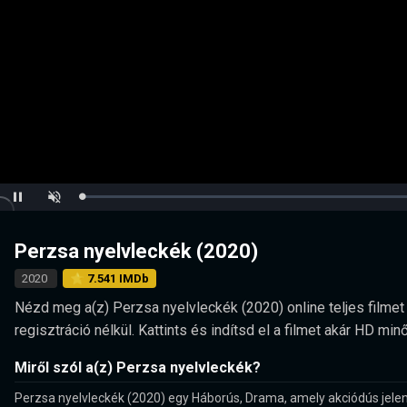
Loaded
:
Pause
Unmute
0.00%
Perzsa nyelvleckék (2020)
2020
⭐ 7.541 IMDb
Nézd meg a(z) Perzsa nyelvleckék (2020) online teljes filmet
regisztráció nélkül. Kattints és indítsd el a filmet akár HD 
Miről szól a(z) Perzsa nyelvleckék?
Perzsa nyelvleckék (2020) egy Háborús, Drama, amely akciódús jelene