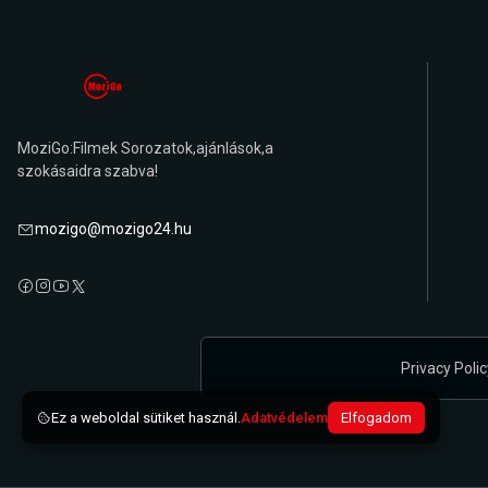
MoziGo:Filmek Sorozatok,ajánlások,a
szokásaidra szabva!
mozigo@mozigo24.hu
Privacy Polic
Ez a weboldal sütiket használ.
Adatvédelem
Elfogadom