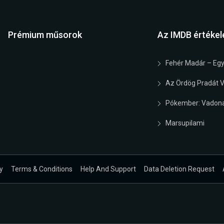
Prémium műsorok
Az IMDB értékel
Fehér Madár – Egy
Az Ördög Pradát Vi
Pókember: Vadona
Marsupilami
y
Terms & Conditions
Help And Support
Data Deletion Request