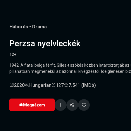
Háborús
•
Drama
Perzsa nyelvleckék
12+
1942. A fiatal belga férfit, Gilles-t szökés közben letartóztatják a
pillanatban megmenekül az azonnali kivégzéstől. Ideiglenesen bizt
2020
Hungarian
127
7.541 (IMDb)
Megnézem