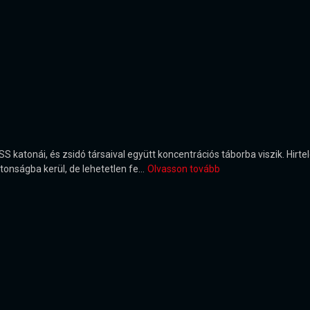
z SS katonái, és zsidó társaival együtt koncentrációs táborba viszik. Hirt
onságba kerül, de lehetetlen fe...
Olvasson tovább