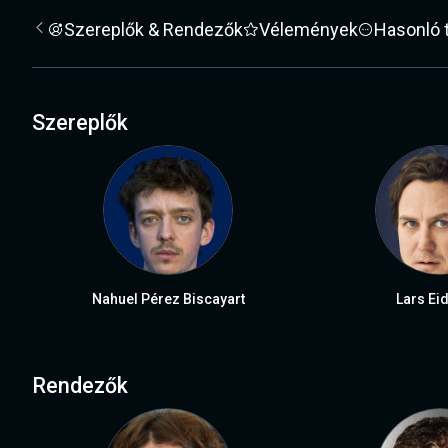
Szereplők & Rendezők
Vélemények
Hasonló 
Szereplők
Nahuel Pérez Biscayart
Lars Ei
Rendezők