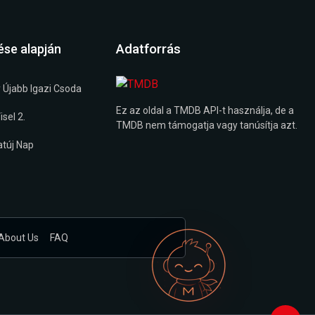
Adatforrás
ése alapján
 Újabb Igazi Csoda
Ez az oldal a TMDB API-t használja, de a
sel 2.
TMDB nem támogatja vagy tanúsítja azt.
túj Nap
About Us
FAQ