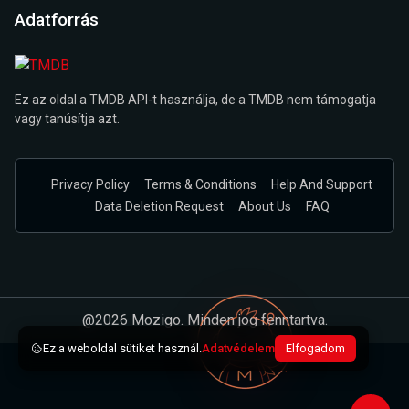
Adatforrás
Ez az oldal a TMDB API-t használja, de a TMDB nem támogatja
vagy tanúsítja azt.
Privacy Policy
Terms & Conditions
Help And Support
Data Deletion Request
About Us
FAQ
@2026 Mozigo. Minden jog fenntartva.
Ez a weboldal sütiket használ.
Adatvédelem
Elfogadom