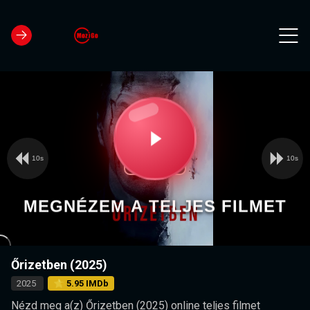
10s
10s
Video
Play
Player
is
loading.
Video
MEGNÉZEM A TELJES FILMET
Őrizetben (2025)
2025
⭐ 5.95 IMDb
Nézd meg a(z) Őrizetben (2025) online teljes filmet