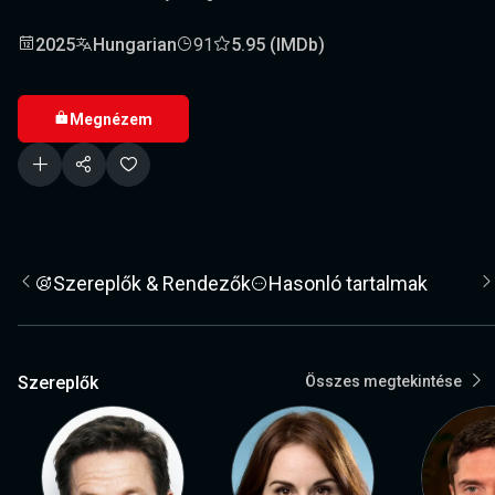
2025
Hungarian
91
5.95 (IMDb)
Megnézem
Szereplők & Rendezők
Hasonló tartalmak
Szereplők
Összes megtekintése