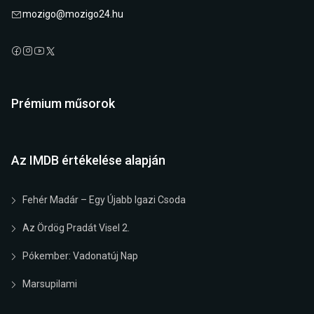
mozigo@mozigo24.hu
Prémium műsorok
Az IMDB értékelése alapján
Fehér Madár – Egy Újabb Igazi Csoda
Az Ördög Pradát Visel 2.
Pókember: Vadonatúj Nap
Marsupilami