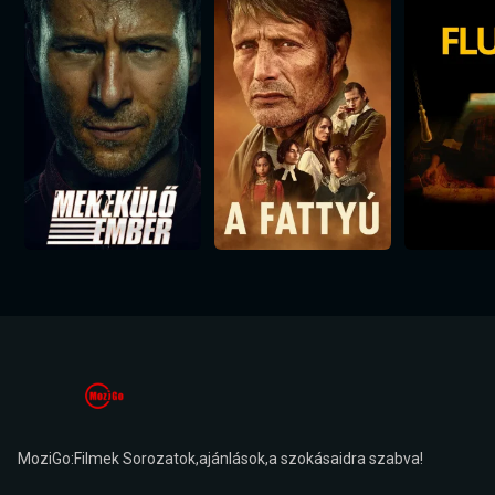
MoziGo:Filmek Sorozatok,ajánlások,a szokásaidra szabva!