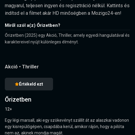
magyarul, teljesen ingyen és regisztráció nélkül. Kattints és
indítsd el a filmet akár HD minőségben a Mozigo24-en!
Miről szól a(z) Őrizetben?
Őrizetben (2025) egy Akció, Thriller, amely egyedi hangulatával és
karaktereivel nyújt különleges élményt.
Akció
•
Thriller
Értékeld ezt
Őrizetben
12+
Egy légi marsall, aki egy szökevényt szállít át az alaszkai vadonon
egy kisrepülőgépen, csapdába kerül, amikor rájön, hogy a pilóta
nem az, akinek mondja magát.