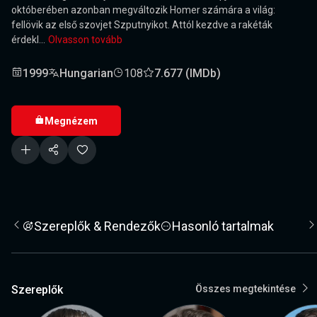
októberében azonban megváltozik Homer számára a világ:
fellövik az első szovjet Szputnyikot. Attól kezdve a rakéták
érdekl...
Olvasson tovább
1999
Hungarian
108
7.677 (IMDb)
Megnézem
Szereplők & Rendezők
Hasonló tartalmak
Szereplők
Összes megtekintése