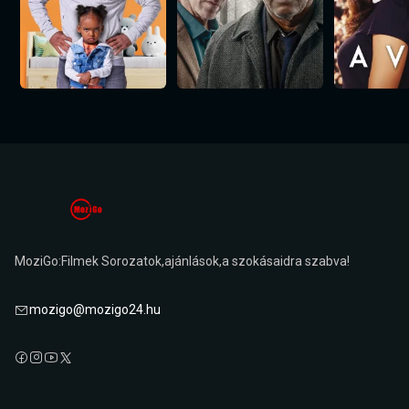
MoziGo:Filmek Sorozatok,ajánlások,a szokásaidra szabva!
mozigo@mozigo24.hu