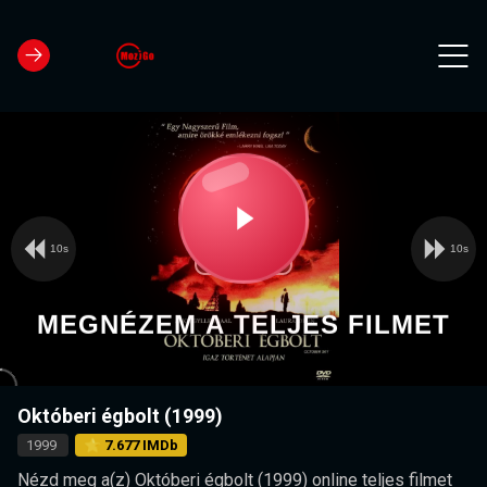
10s
10s
Video
Play
Player
is
loading.
Video
MEGNÉZEM A TELJES FILMET
Októberi égbolt (1999)
1999
⭐ 7.677 IMDb
Nézd meg a(z) Októberi égbolt (1999) online teljes filmet