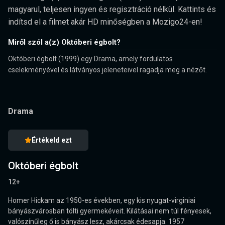
magyarul, teljesen ingyen és regisztráció nélkül. Kattints és
indítsd el a filmet akár HD minőségben a Mozigo24-en!
Miről szól a(z) Októberi égbolt?
Októberi égbolt (1999) egy Drama, amely fordulatos
cselekményével és látványos jeleneteivel ragadja meg a nézőt.
Drama
Értékeld ezt
Októberi égbolt
12+
Homer Hickam az 1950-es években, egy kis nyugat-virginiai
bányászvárosban tölti gyermekéveit. Kilátásai nem túl fényesek,
valószínűleg ő is bányász lesz, akárcsak édesapja. 1957