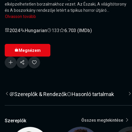
elképzelhetetlen borzalmakhoz vezet. Az Északi, A világítótorony
és A boszorkány rendezője letért a tipikus horror útjáró...
Olvasson tovább
2024
Hungarian
133
6.703 (IMDb)
Megnézem
Szereplők & Rendezők
Hasonló tartalmak
Szereplők
Összes megtekintése