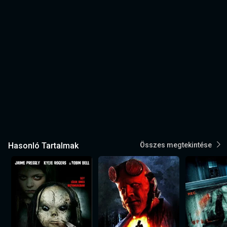
Hasonló Tartalmak
Összes megtekintése