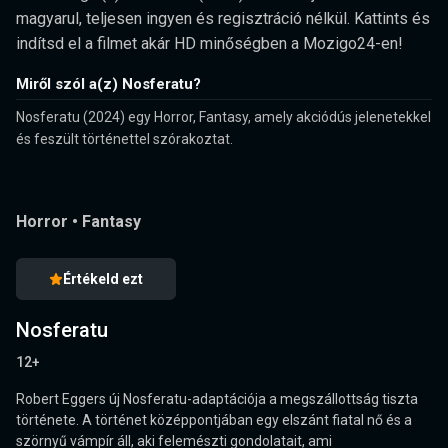
magyarul, teljesen ingyen és regisztráció nélkül. Kattints és
indítsd el a filmet akár HD minőségben a Mozigo24-en!
Miről szól a(z) Nosferatu?
Nosferatu (2024) egy Horror, Fantasy, amely akciódús jelenetekkel
és feszült történettel szórakoztat.
Horror
•
Fantasy
Értékeld ezt
Nosferatu
12+
Robert Eggers új Nosferatu-adaptációja a megszállottság tiszta
története. A történet középpontjában egy elszánt fiatal nő és a
szörnyű vámpír áll, aki felemészti gondolatait, ami