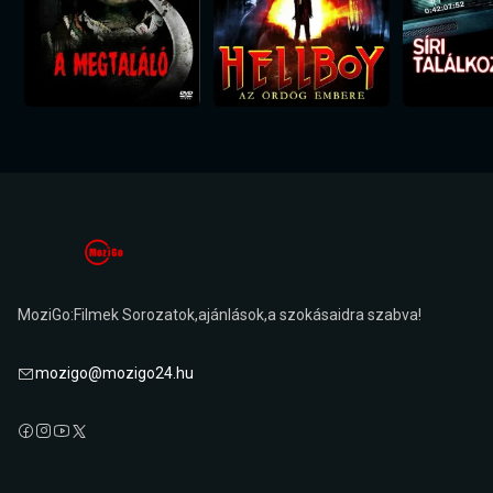
MoziGo:Filmek Sorozatok,ajánlások,a szokásaidra szabva!
mozigo@mozigo24.hu