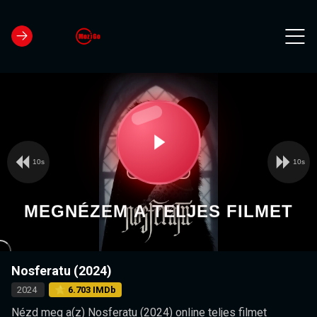
10s
10s
Video
Play
Player
is
loading.
Video
MEGNÉZEM A TELJES FILMET
Nosferatu (2024)
2024
⭐ 6.703 IMDb
Nézd meg a(z) Nosferatu (2024) online teljes filmet