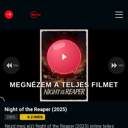
10s
10s
Video
Play
Player
is
loading.
Video
MEGNÉZEM A TELJES FILMET
Night of the Reaper (2025)
2025
⭐ 6.2 IMDb
Nézd meg a(z) Night of the Reaper (2025) online teljes