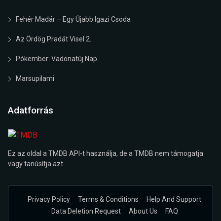
Fehér Madár – Egy Újabb Igazi Csoda
Az Ördög Pradát Visel 2.
Pókember: Vadonatúj Nap
Marsupilami
Adatforrás
Ez az oldal a TMDB API-t használja, de a TMDB nem támogatja
vagy tanúsítja azt.
Privacy Policy
Terms & Conditions
Help And Support
Data Deletion Request
About Us
FAQ