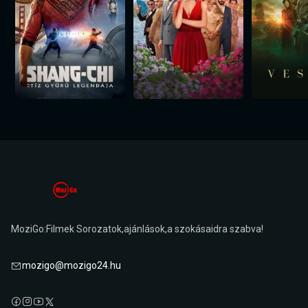
MoziGo:Filmek Sorozatok,ajánlások,a szokásaidra szabva!
mozigo@mozigo24.hu