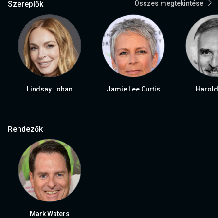
Szereplők
Összes megtekintése
Lindsay Lohan
Jamie Lee Curtis
Harold
Rendezők
Mark Waters