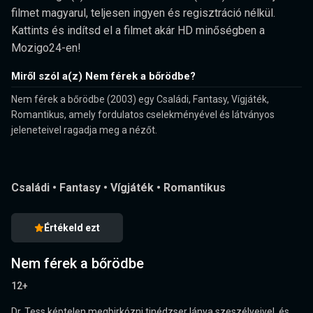
filmet magyarul, teljesen ingyen és regisztráció nélkül.
Kattints és indítsd el a filmet akár HD minőségben a
Mozigo24-en!
Miről szól a(z) Nem férek a bőrödbe?
Nem férek a bőrödbe (2003) egy Családi, Fantasy, Vígjáték,
Romantikus, amely fordulatos cselekményével és látványos
jeleneteivel ragadja meg a nézőt.
Családi
•
Fantasy
•
Vígjáték
•
Romantikus
Értékeld ezt
Nem férek a bőrödbe
12+
Dr. Tess képtelen megbirkózni tinédzser lánya szeszélyeivel, és