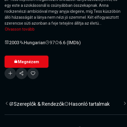
egy este a szokásosnál is csúnyábban összekapnak. Anna
rockzenészi ambícióival megy anyja idegeire, míg Tess küszöbön
álló házasságát a lánya nem nézi jó szemmel. Két elfogyasztott
szerencse süti azonban a feje tetejére állítja az életü...
Olvasson tovább
2003
Hungarian
97
6.6 (IMDb)
Megnézem
Szereplők & Rendezők
Hasonló tartalmak