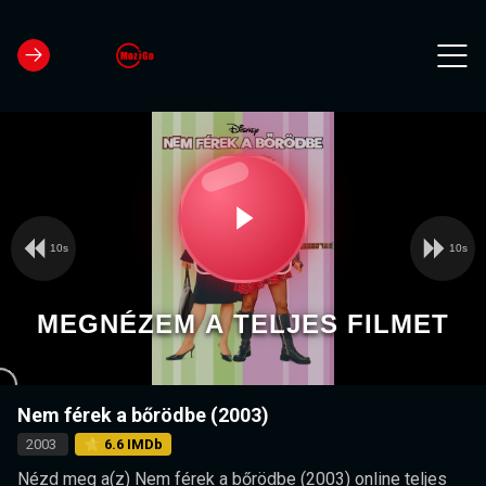
10s
10s
Video
Play
Player
is
loading.
Video
MEGNÉZEM A TELJES FILMET
Nem férek a bőrödbe (2003)
2003
⭐ 6.6 IMDb
Nézd meg a(z) Nem férek a bőrödbe (2003) online teljes