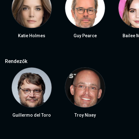
Katie Holmes
Guy Pearce
Bailee 
Rendezők
Guillermo del Toro
Troy Nixey