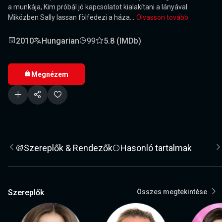
a munkája, Kim próbál jó kapcsolatot kialakítani a lányával.
Miközben Sally lassan fölfedezi a háza...
Olvasson tovább
2010
Hungarian
99
5.8 (IMDb)
Megnézem
Szereplők & Rendezők
Hasonló tartalmak
Szereplők
Összes megtekintése