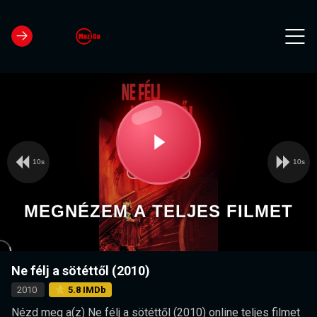
10s
10s
Video
Play
Player
is
loading.
Video
MEGNÉZEM A TELJES FILMET
Ne félj a sötéttől (2010)
2010
⭐ 5.8 IMDb
Nézd meg a(z) Ne félj a sötéttől (2010) online teljes filmet