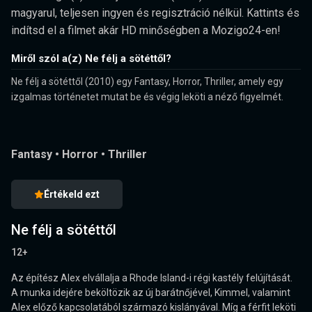
magyarul, teljesen ingyen és regisztráció nélkül. Kattints és
indítsd el a filmet akár HD minőségben a Mozigo24-en!
Miről szól a(z) Ne félj a sötéttől?
Ne félj a sötéttől (2010) egy Fantasy, Horror, Thriller, amely egy
izgalmas történetet mutat be és végig leköti a néző figyelmét.
Fantasy
•
Horror
•
Thriller
Értékeld ezt
Ne félj a sötéttől
12+
Az építész Alex elvállalja a Rhode Island-i régi kastély felújítását.
A munka idejére beköltözik az új barátnőjével, Kimmel, valamint
Alex előző kapcsolatából származó kislányával. Míg a férfit leköti