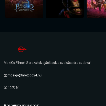
MoziGo:Filmek Sorozatok,ajánlások,a szokásaidra szabva!
mozigo@mozigo24.hu
Prémium műsorok