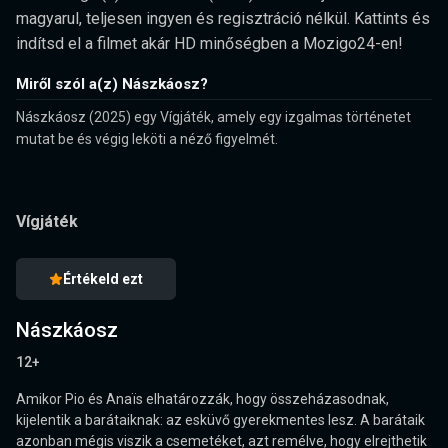
magyarul, teljesen ingyen és regisztráció nélkül. Kattints és
indítsd el a filmet akár HD minőségben a Mozigo24-en!
Miről szól a(z) Nászkáosz?
Nászkáosz (2025) egy Vígjáték, amely egy izgalmas történetet
mutat be és végig leköti a néző figyelmét.
Vígjáték
Értékeld ezt
Nászkáosz
12+
Amikor Pio és Anaïs elhatározzák, hogy összeházasodnak,
kijelentik a barátaiknak: az esküvő gyerekmentes lesz. A barátaik
azonban mégis viszik a csemetéket, azt remélve, hogy elrejthetik