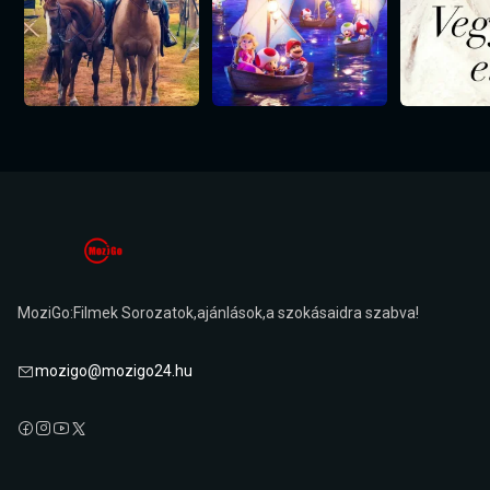
MoziGo:Filmek Sorozatok,ajánlások,a szokásaidra szabva!
mozigo@mozigo24.hu