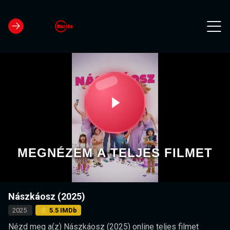
MEGNÉZEM A TELJES FILMET
Nászkáosz (2025)
2025
⭐ 5.5 IMDb
Nézd meg a(z) Nászkáosz (2025) online teljes filmet