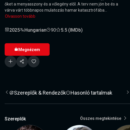
őket a menyasszony és a vőlegény elől. A terv nem jön be és a
várva várt többnapos mulatozás hamar katasztrófába...
Olvasson tovább
2025
Hungarian
90
5.5 (IMDb)
Megnézem
Szereplők & Rendezők
Hasonló tartalmak
Szereplők
Összes megtekintése