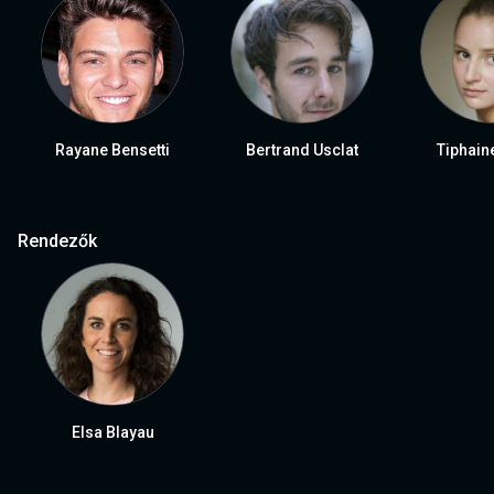
Rayane Bensetti
Bertrand Usclat
Tiphain
Rendezők
Elsa Blayau