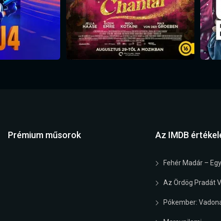
Prémium műsorok
Az IMDB értékel
Fehér Madár – Egy
Az Ördög Pradát Vi
Pókember: Vadona