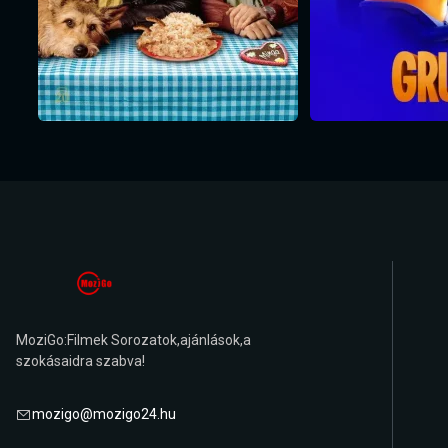
MoziGo:Filmek Sorozatok,ajánlások,a
szokásaidra szabva!
mozigo@mozigo24.hu