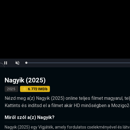
Loaded
:
Pause
Unmute
0.00%
Nagyik (2025)
2025
⭐ 6.772 IMDb
Nézd meg a(z) Nagyik (2025) online teljes filmet magyarul, tel
Kattints és indítsd el a filmet akár HD minőségben a Mozigo2
Miről szól a(z) Nagyik?
Nagyik (2025) egy Vígjáték, amely fordulatos cselekményével és látv