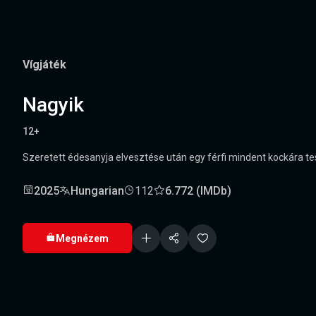
Vígjáték
Nagyik
12+
Szeretett édesanyja elvesztése után egy férfi mindent kockára t
2025
Hungarian
112
6.772 (IMDb)
Megnézem