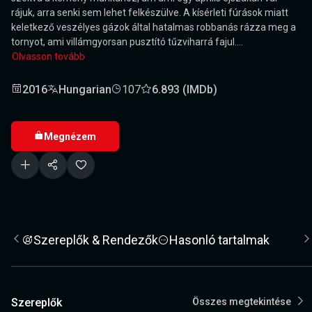
rájuk, arra senki sem lehet felkészülve. A kísérleti fúrások miatt
keletkező veszélyes gázok által hatalmas robbanás rázza meg a
tornyot, ami villámgyorsan pusztító tűzviharrá fajul....
Olvasson tovább
2016
Hungarian
107
6.893 (IMDb)
Megnézem
Szereplők & Rendezők
Hasonló tartalmak
Szereplők
Összes megtekintése