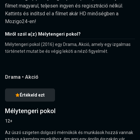
filmet magyarul, teljesen ingyen és regisztráció nélkül.
Kattints és indítsd el a filmet akár HD minőségben a
Mozigo24-en!
Miről szól a(z) Mélytengeri pokol?
Mélytengeri pokol (2016) egy Drama, Akció, amely egy izgalmas
történetet mutat be és végig leköti a néző figyelmét.
Drama
•
Akció
Értékeld ezt
Mélytengeri pokol
12+
Az úszó szigeten dolgozó mérnökök és munkások hozzá vannak
szokva a kemény munkához, ám ami egy április éjszakán vár