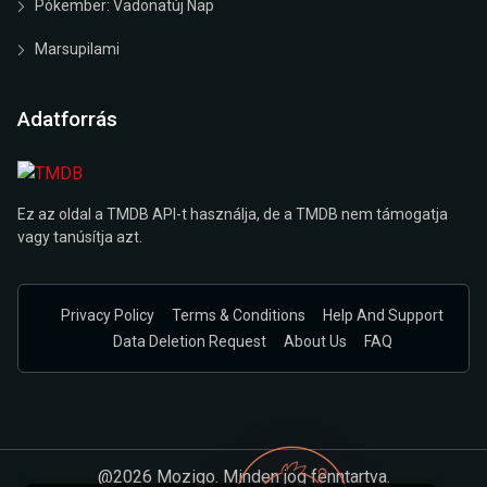
Pókember: Vadonatúj Nap
Marsupilami
Adatforrás
Ez az oldal a TMDB API-t használja, de a TMDB nem támogatja
vagy tanúsítja azt.
Privacy Policy
Terms & Conditions
Help And Support
Data Deletion Request
About Us
FAQ
@2026 Mozigo. Minden jog fenntartva.