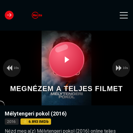
10s
10s
Video
Play
Player
is
loading.
Video
MEGNÉZEM A TELJES FILMET
Mélytengeri pokol (2016)
2016
⭐ 6.893 IMDb
Nézd meg a(z) Mélytengeri pokol (2016) online teljes