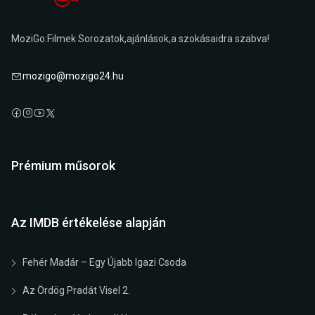
MoziGo:Filmek Sorozatok,ajánlások,a szokásaidra szabva!
mozigo@mozigo24.hu
Prémium műsorok
Az IMDB értékelése alapján
Fehér Madár – Egy Újabb Igazi Csoda
Az Ördög Pradát Visel 2.