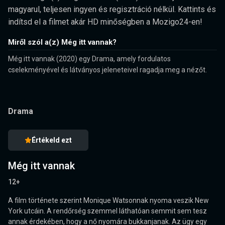
magyarul, teljesen ingyen és regisztráció nélkül. Kattints és
indítsd el a filmet akár HD minőségben a Mozigo24-en!
Miről szól a(z) Még itt vannak?
Még itt vannak (2020) egy Drama, amely fordulatos
cselekményével és látványos jeleneteivel ragadja meg a nézőt.
Drama
Értékeld ezt
Még itt vannak
12+
A film története szerint Monique Watsonnak nyoma veszik New
York utcáin. A rendőrség szemmel láthatóan semmit sem tesz
annak érdekében, hogy a nő nyomára bukkanjanak. Az ügy egy