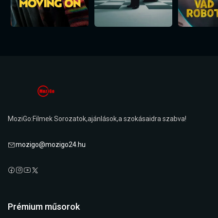
MoziGo:Filmek Sorozatok,ajánlások,a szokásaidra szabva!
mozigo@mozigo24.hu
Prémium műsorok