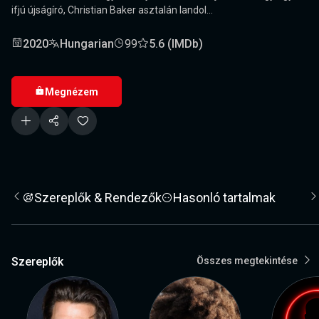
ifjú újságíró, Christian Baker asztalán landol...
2020
Hungarian
99
5.6 (IMDb)
Megnézem
Szereplők & Rendezők
Hasonló tartalmak
Szereplők
Összes megtekintése