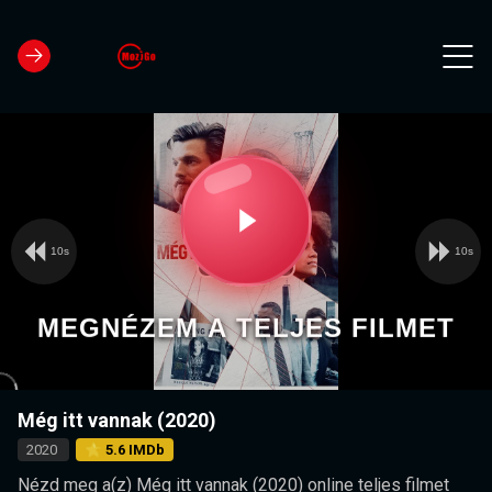
10s
10s
Video
Play
Player
is
loading.
Video
MEGNÉZEM A TELJES FILMET
Még itt vannak (2020)
2020
⭐ 5.6 IMDb
Nézd meg a(z) Még itt vannak (2020) online teljes filmet