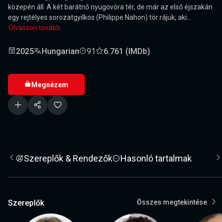
közepén áll. A két barátnő nyugovóra tér, de már az első éjszakán
egy rejtélyes sorozatgyilkos (Philippe Nahon) tör rájuk, aki...
Olvasson tovább
2025
Hungarian
91
6.761 (IMDb)
Megnézem
Szereplők & Rendezők
Hasonló tartalmak
Szereplők
Összes megtekintése