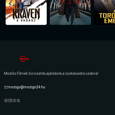
MoziGo:Filmek Sorozatok,ajánlások,a szokásaidra szabva!
mozigo@mozigo24.hu