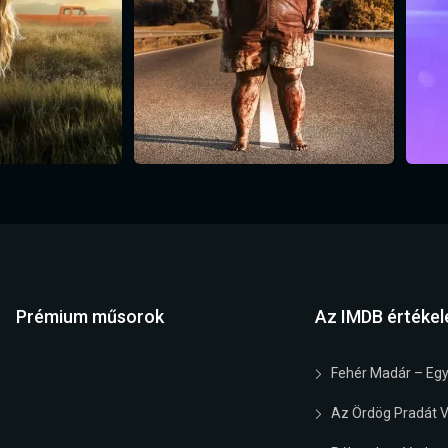
Prémium műsorok
Az IMDB értékel
Fehér Madár – Egy
Az Ördög Pradát Vi