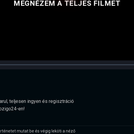
MEGNÉZEM A TELJES FILMET
rul, teljesen ingyen és regisztráció
Mozigo24-en!
ténetet mutat be és végig leköti a néző