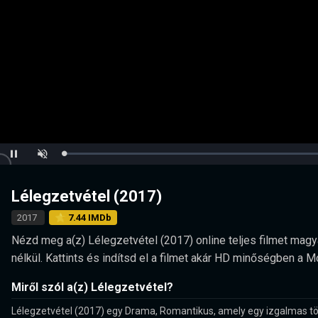
Loaded
:
Pause
Unmute
0.00%
Lélegzetvétel (2017)
2017
⭐ 7.44 IMDb
Nézd meg a(z) Lélegzetvétel (2017) online teljes filmet magya
nélkül. Kattints és indítsd el a filmet akár HD minőségben a 
Miről szól a(z) Lélegzetvétel?
Lélegzetvétel (2017) egy Drama, Romantikus, amely egy izgalmas tör