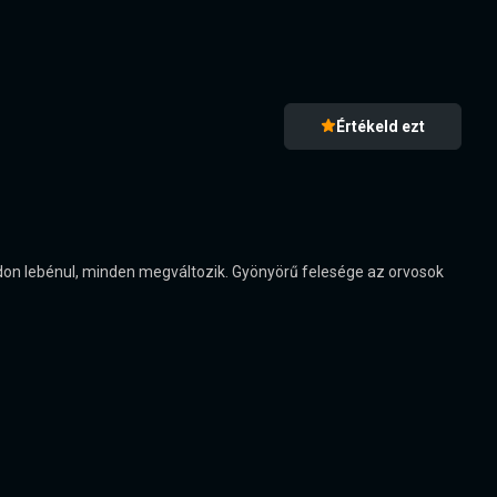
Értékeld ezt
módon lebénul, minden megváltozik. Gyönyörű felesége az orvosok