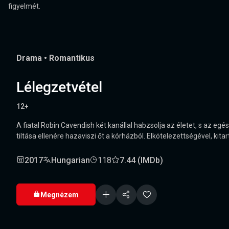
figyelmét.
Drama
•
Romantikus
Lélegzetvétel
12+
A fiatal Robin Cavendish két kanállal habzsolja az életet, s az 
tiltása ellenére hazaviszi őt a kórházból. Elkötelezettségével, kitar
2017
Hungarian
118
7.44 (IMDb)
Megnézem