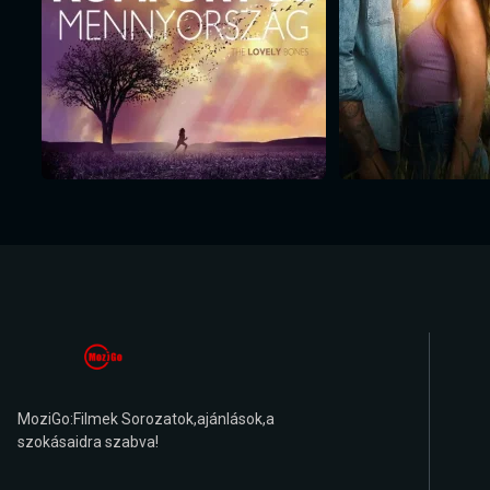
MoziGo:Filmek Sorozatok,ajánlások,a
szokásaidra szabva!