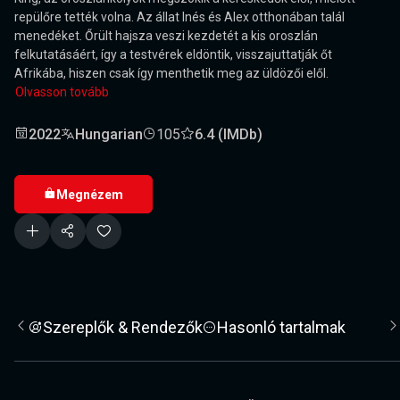
repülőre tették volna. Az állat Inés és Alex otthonában talál
menedéket. Őrült hajsza veszi kezdetét a kis oroszlán
felkutatásáért, így a testvérek eldöntik, visszajuttatják őt
Afrikába, hiszen csak így menthetik meg az üldözői elől.
Olvasson tovább
2022
Hungarian
105
6.4 (IMDb)
Megnézem
Szereplők & Rendezők
Hasonló tartalmak