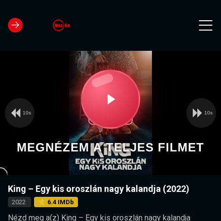
10s
10s
Video
Play
Player
is
loading.
Video
MEGNÉZEM A TELJES FILMET
King – Egy kis oroszlán nagy kalandja (2022)
2022
⭐ 6.4 IMDb
Nézd meg a(z) King – Egy kis oroszlán nagy kalandja