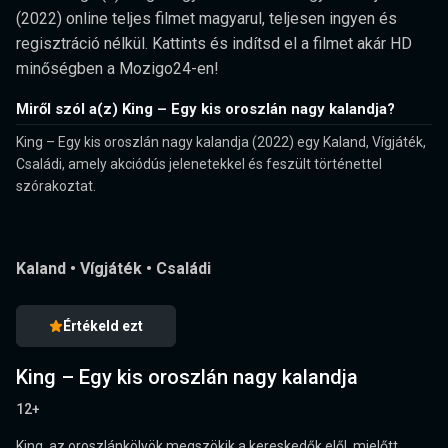
(2022) online teljes filmet magyarul, teljesen ingyen és
regisztráció nélkül. Kattints és indítsd el a filmet akár HD
minőségben a Mozigo24-en!
Miről szól a(z) King – Egy kis oroszlán nagy kalandja?
King – Egy kis oroszlán nagy kalandja (2022) egy Kaland, Vígjáték,
Családi, amely akciódús jelenetekkel és feszült történettel
szórakoztat.
Kaland
•
Vígjáték
•
Családi
Értékeld ezt
King – Egy kis oroszlán nagy kalandja
12+
King, az oroszlánkölyök megszökik a kereskedők elől, mielőtt