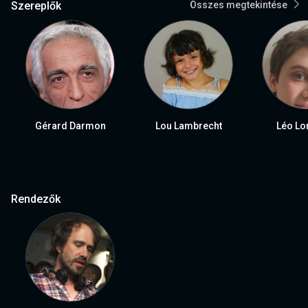
Szereplők
Összes megtekintése
Gérard Darmon
Lou Lambrecht
Léo Lo
Rendezők