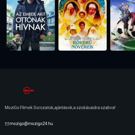
MoziGo:Filmek Sorozatok,ajánlások,a szokásaidra szabva!
mozigo@mozigo24.hu