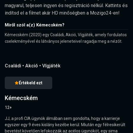
magyarul, teljesen ingyen és regisztráció nélkül. Kattints és
indítsd el a filmet akár HD minőségben a Mozigo24-en!
Miről szól a(z) Kémecském?
Kémecském (2020) egy Családi, Akció, Vígjáték, amely fordulatos
cselekményével és látványos jeleneteivel ragadja meg a nézőt.
Családi
•
Akció
•
Vígjáték
Értékeld ezt
Kémecském
12+
JJ, a profi CIA ügynök álmában sem gondolta, hogy a karrierje
egyszer egy 9 éves kislány kezébe kerül. Miután egy félresikerült
bevetést követően lefokozzák az acélos ügynököt, egy sima