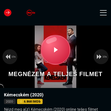
10s
10s
Video
Play
Player
is
loading.
Video
MEGNÉZEM A TELJES FILMET
Kémecském (2020)
2020
⭐ 6.868 IMDb
Nézd meg a(z) Kémecském (2020) online teljes filmet