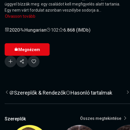
üggyel bízzák meg: egy családot kell megfigyelés alatt tartania.
Egy nem várt fordulat azonban veszélybe sodorja a...
Olvasson tovább
2020
Hungarian
102
6.868 (IMDb)
Megnézem
Szereplők & Rendezők
Hasonló tartalmak
Szereplők
Összes megtekintése