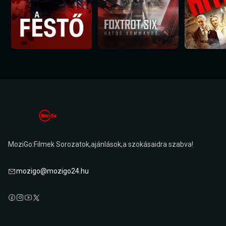
MoziGo:Filmek Sorozatok,ajánlások,a szokásaidra szabva!
mozigo@mozigo24.hu