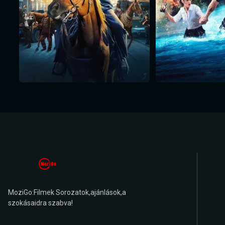
MoziGo:Filmek Sorozatok,ajánlások,a
szokásaidra szabva!