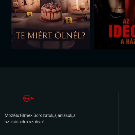
MoziGo:Filmek Sorozatok,ajánlások,a
szokásaidra szabva!