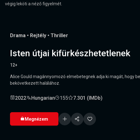
végig leköti a néző figyelmét.
Drama
•
Rejtély
•
Thriller
Isten útjai kifürkészhetetlenek
12+
Alice Gould magánnyomozó elmebetegnek adja ki magát, hogy bejus
bekövetkezett halálához.
2022
Hungarian
155
7.301 (IMDb)
Megnézem