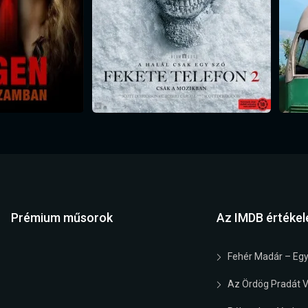
Prémium műsorok
Az IMDB értékel
Fehér Madár – Egy
Az Ördög Pradát Vi