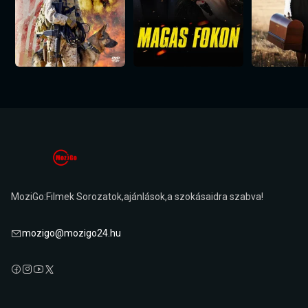
MoziGo:Filmek Sorozatok,ajánlások,a szokásaidra szabva!
mozigo@mozigo24.hu