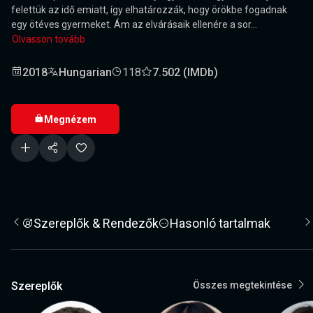
felettük az idő emiatt, így elhatározzák, hogy örökbe fogadnak
egy ötéves gyermeket. Ám az elvárásaik ellenére a sor...
Olvasson tovább
2018
Hungarian
118
7.502 (IMDb)
Megnézem
Szereplők & Rendezők
Hasonló tartalmak
Szereplők
Összes megtekintése