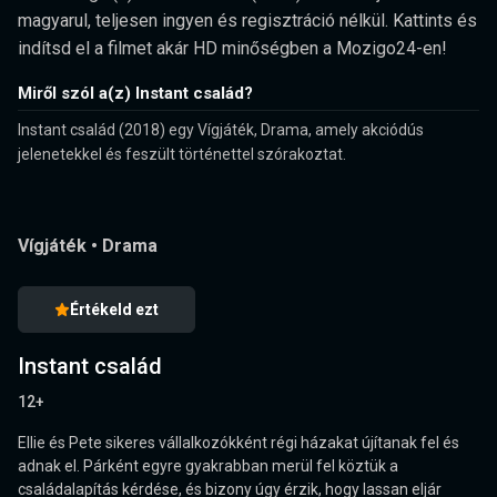
magyarul, teljesen ingyen és regisztráció nélkül. Kattints és
indítsd el a filmet akár HD minőségben a Mozigo24-en!
Miről szól a(z) Instant család?
Instant család (2018) egy Vígjáték, Drama, amely akciódús
jelenetekkel és feszült történettel szórakoztat.
Vígjáték
•
Drama
Értékeld ezt
Instant család
12+
Ellie és Pete sikeres vállalkozókként régi házakat újítanak fel és
adnak el. Párként egyre gyakrabban merül fel köztük a
családalapítás kérdése, és bizony úgy érzik, hogy lassan eljár