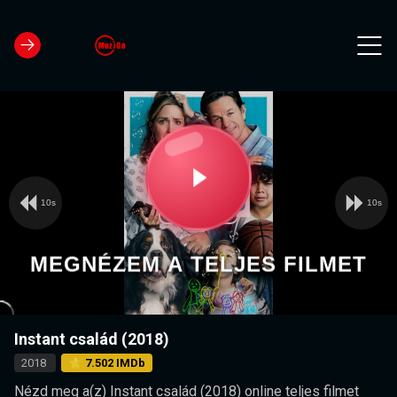
10s
10s
Video
Play
Player
is
loading.
Video
MEGNÉZEM A TELJES FILMET
Instant család (2018)
2018
⭐ 7.502 IMDb
Nézd meg a(z) Instant család (2018) online teljes filmet