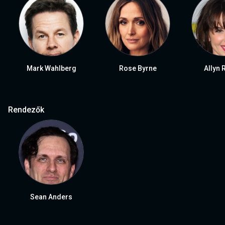
Mark Wahlberg
Rose Byrne
Allyn 
Rendezők
Sean Anders