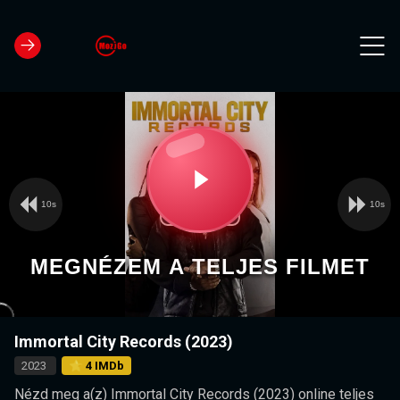
10s
10s
Video
Play
Player
is
loading.
Video
MEGNÉZEM A TELJES FILMET
Immortal City Records (2023)
2023
⭐ 4 IMDb
Nézd meg a(z) Immortal City Records (2023) online teljes