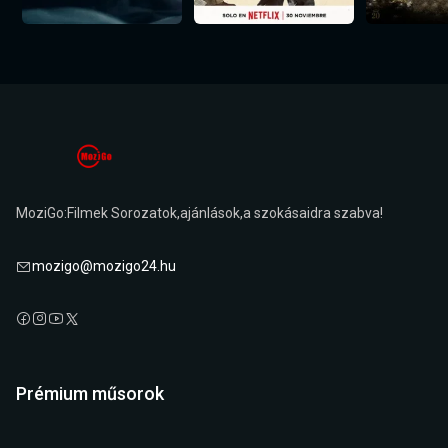
MoziGo:Filmek Sorozatok,ajánlások,a szokásaidra szabva!
mozigo@mozigo24.hu
Prémium műsorok