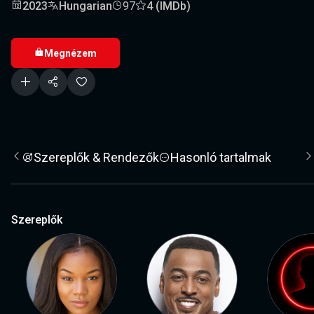
2023
Hungarian
97
4 (IMDb)
Megnézem
Szereplők & Rendezők
Hasonló tartalmak
Szereplők