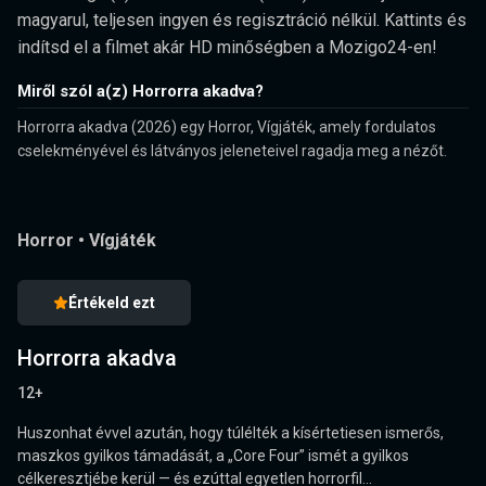
magyarul, teljesen ingyen és regisztráció nélkül. Kattints és
indítsd el a filmet akár HD minőségben a Mozigo24-en!
Miről szól a(z) Horrorra akadva?
Horrorra akadva (2026) egy Horror, Vígjáték, amely fordulatos
cselekményével és látványos jeleneteivel ragadja meg a nézőt.
Horror
•
Vígjáték
Értékeld ezt
Horrorra akadva
12+
Huszonhat évvel azután, hogy túlélték a kísértetiesen ismerős,
maszkos gyilkos támadását, a „Core Four” ismét a gyilkos
célkeresztjébe kerül — és ezúttal egyetlen horrorfil...