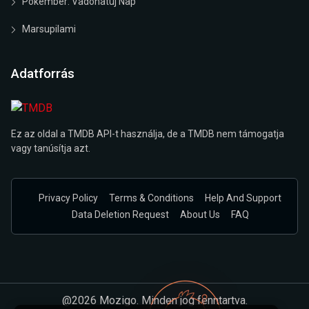
Pókember: Vadonatúj Nap
Marsupilami
Adatforrás
Ez az oldal a TMDB API-t használja, de a TMDB nem támogatja
vagy tanúsítja azt.
Privacy Policy
Terms & Conditions
Help And Support
Data Deletion Request
About Us
FAQ
@2026 Mozigo. Minden jog fenntartva.