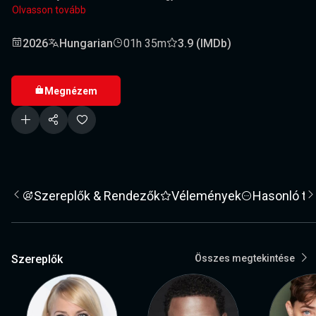
Olvasson tovább
2026
Hungarian
01h 35m
3.9 (IMDb)
Megnézem
Szereplők & Rendezők
Vélemények
Hasonló ta
Szereplők
Összes megtekintése