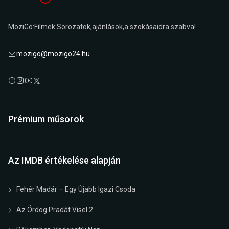
MoziGo:Filmek Sorozatok,ajánlások,a szokásaidra szabva!
mozigo@mozigo24.hu
Prémium műsorok
Az IMDB értékelése alapján
Fehér Madár – Egy Újabb Igazi Csoda
Az Ördög Pradát Visel 2.