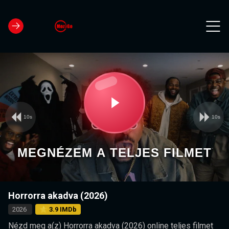
10s
10s
Video
Play
Player
is
loading.
Video
MEGNÉZEM A TELJES FILMET
Horrorra akadva (2026)
2026
⭐ 3.9 IMDb
Nézd meg a(z) Horrorra akadva (2026) online teljes filmet