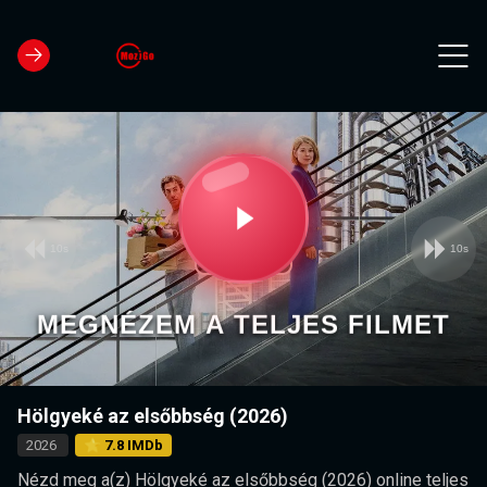
10s
10s
Video
Play
Player
is
loading.
Video
MEGNÉZEM A TELJES FILMET
Hölgyeké az elsőbbség (2026)
2026
⭐ 7.8 IMDb
Nézd meg a(z) Hölgyeké az elsőbbség (2026) online teljes