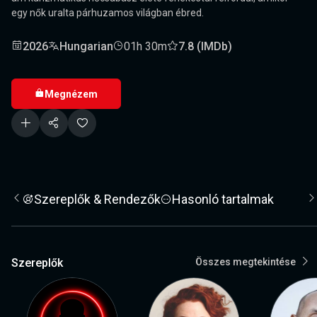
egy nők uralta párhuzamos világban ébred.
2026
Hungarian
01h 30m
7.8 (IMDb)
Megnézem
Szereplők & Rendezők
Hasonló tartalmak
Szereplők
Összes megtekintése