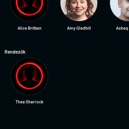
Alice Brittain
Amy Gledhill
Asheq 
Rendezők
Thea Sharrock