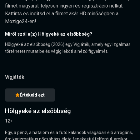
filmet magyarul, teljesen ingyen és regisztráció nélkül.
Kattints és indítsd el a filmet akár HD minőségben a
Mozigo24-en!
Miről szól a(z) Hölgyeké az elsőbbség?
Hölgyeké az elsőbbség (2026) egy Vígjáték, amely egy izgalmas
történetet mutat be és végig leköti a néző figyelmét.
Vígjáték
Értékeld ezt
Hölgyeké az elsőbbség
12+
Egy, a pénz, a hatalom és a futó kalandok világában élő arrogáns,
ám karizmatikus nőcsábász élete fenekestül felfordul, amikor