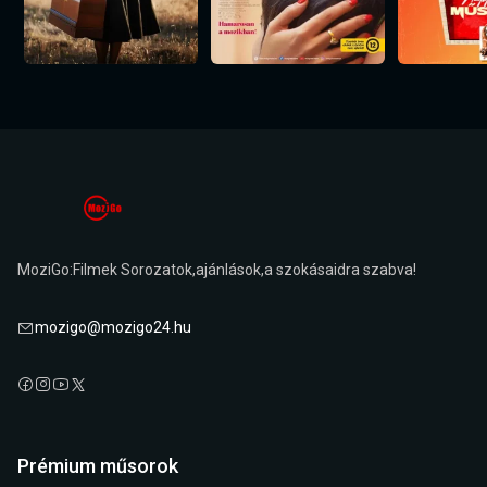
MoziGo:Filmek Sorozatok,ajánlások,a szokásaidra szabva!
mozigo@mozigo24.hu
Prémium műsorok