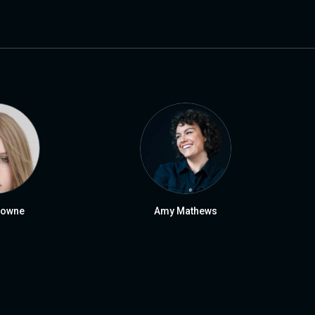
rowne
Amy Mathews