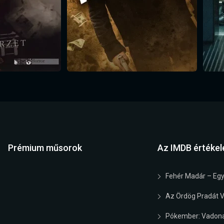
Prémium műsorok
Az IMDB értékel
Fehér Madár – Egy
Az Ördög Pradát Vi
Pókember: Vadona