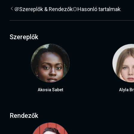
Szereplők & Rendezők
Hasonló tartalmak
Szereplők
Akosia Sabet
Alyla B
Rendezők