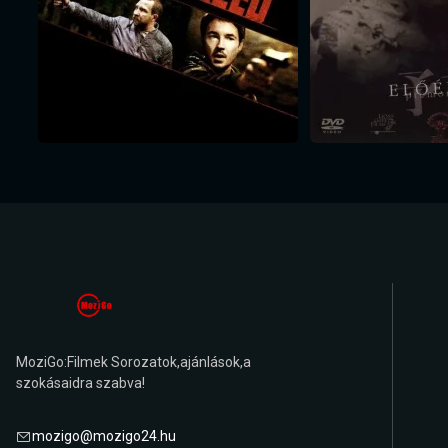
MoziGo:Filmek Sorozatok,ajánlások,a
szokásaidra szabva!
mozigo@mozigo24.hu