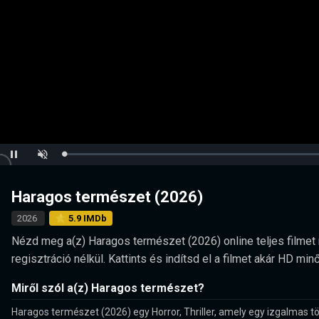
Loaded
:
Pause
Unmute
0.00%
Haragos természet (2026)
2026
⭐ 5.9 IMDb
Nézd meg a(z) Haragos természet (2026) online teljes filmet 
regisztráció nélkül. Kattints és indítsd el a filmet akár HD 
Miről szól a(z) Haragos természet?
Haragos természet (2026) egy Horror, Thriller, amely egy izgalmas tö