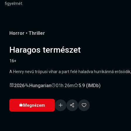
figyelmét.
Horror
•
Thriller
Haragos természet
16+
A Henry nevű trópusi vihar a part felé haladva hurrikánná erősödik, 
2026
Hungarian
01h 26m
5.9 (IMDb)
Megnézem