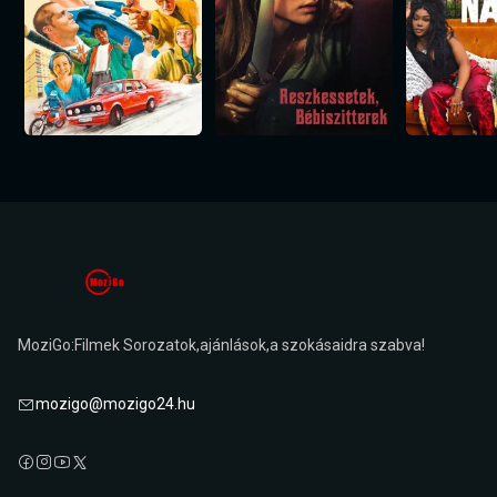
MoziGo:Filmek Sorozatok,ajánlások,a szokásaidra szabva!
mozigo@mozigo24.hu