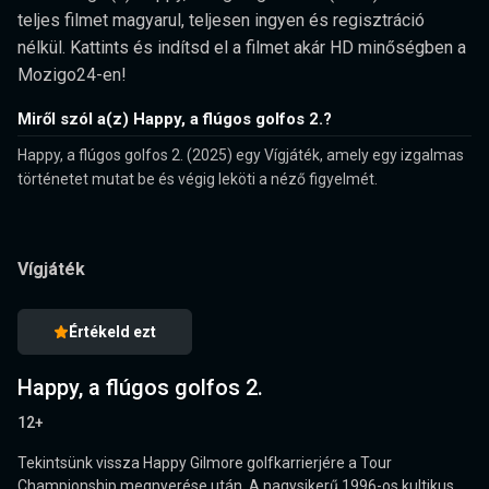
teljes filmet magyarul, teljesen ingyen és regisztráció
nélkül. Kattints és indítsd el a filmet akár HD minőségben a
Mozigo24-en!
Miről szól a(z) Happy, a flúgos golfos 2.?
Happy, a flúgos golfos 2. (2025) egy Vígjáték, amely egy izgalmas
történetet mutat be és végig leköti a néző figyelmét.
Vígjáték
Értékeld ezt
Happy, a flúgos golfos 2.
12+
Tekintsünk vissza Happy Gilmore golfkarrierjére a Tour
Championship megnyerése után. A nagysikerű 1996-os kultikus