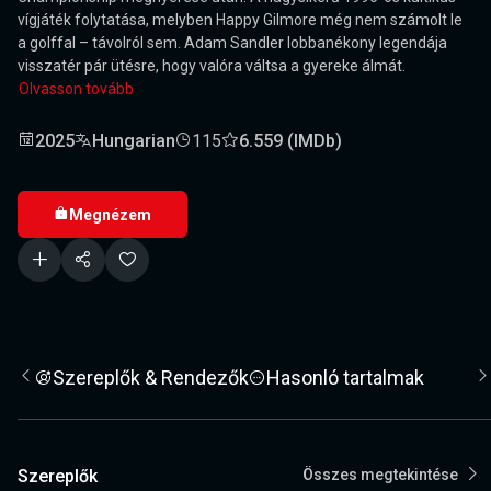
vígjáték folytatása, melyben Happy Gilmore még nem számolt le
a golffal – távolról sem. Adam Sandler lobbanékony legendája
visszatér pár ütésre, hogy valóra váltsa a gyereke álmát.
Olvasson tovább
2025
Hungarian
115
6.559 (IMDb)
Megnézem
Szereplők & Rendezők
Hasonló tartalmak
Szereplők
Összes megtekintése