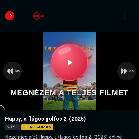
10s
10s
Video
Play
Player
is
loading.
Video
MEGNÉZEM A TELJES FILMET
Happy, a flúgos golfos 2. (2025)
2025
⭐ 6.559 IMDb
Nézd meg a(z) Happy, a flúgos golfos 2. (2025) online