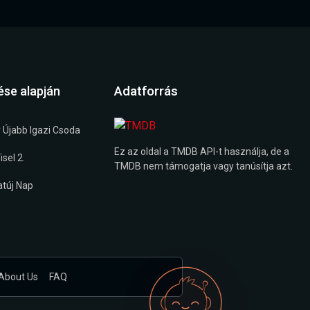
Adatforrás
ése alapján
 Újabb Igazi Csoda
Ez az oldal a TMDB API-t használja, de a
sel 2.
TMDB nem támogatja vagy tanúsítja azt.
túj Nap
About Us
FAQ