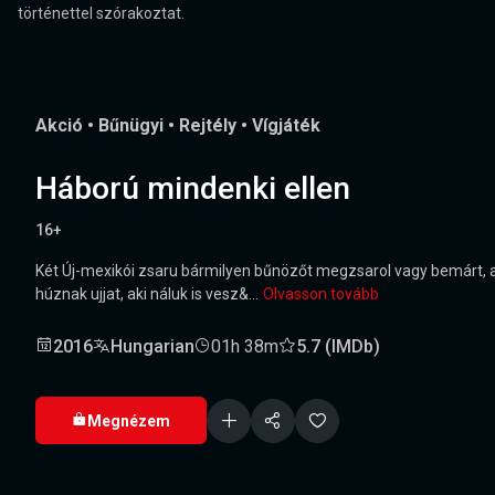
történettel szórakoztat.
Akció
•
Bűnügyi
•
Rejtély
•
Vígjáték
Háború mindenki ellen
16+
Két Új-mexikói zsaru bármilyen bűnözőt megzsarol vagy bemárt, ak
húznak ujjat, aki náluk is vesz&...
Olvasson tovább
2016
Hungarian
01h 38m
5.7 (IMDb)
Megnézem