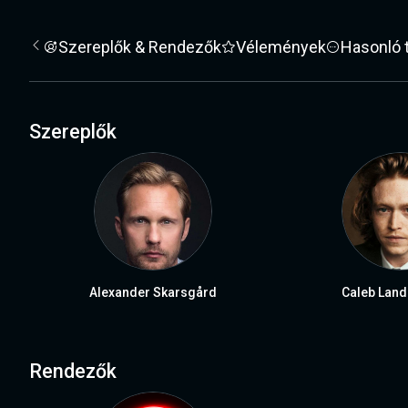
Szereplők & Rendezők
Vélemények
Hasonló 
Szereplők
Alexander Skarsgård
Caleb Land
Rendezők