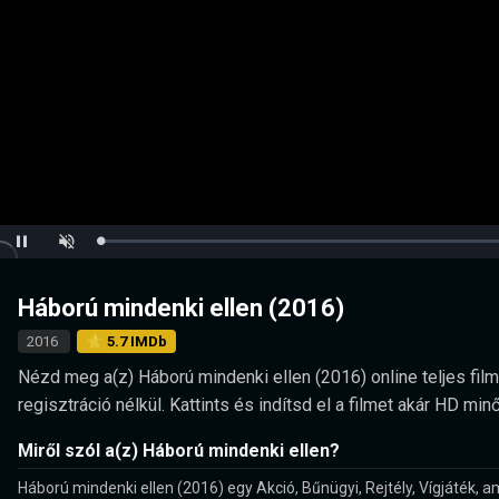
Loaded
:
Pause
Unmute
0.00%
Háború mindenki ellen (2016)
2016
⭐ 5.7 IMDb
Nézd meg a(z) Háború mindenki ellen (2016) online teljes film
regisztráció nélkül. Kattints és indítsd el a filmet akár HD 
Miről szól a(z) Háború mindenki ellen?
Háború mindenki ellen (2016) egy Akció, Bűnügyi, Rejtély, Vígjáték, a