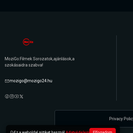
MoziGo:Filmek Sorozatok,ajánlások,a
szokásaidra szabva!
mozigo@mozigo24.hu
Privacy Polic
Ez a weboldal sütiket használ.
Adatvédelem
Elfogadom