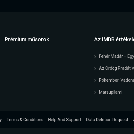
Prémium műsorok
Az IMDB értékel
Fehér Madár – Egy
Az Ördög Pradát Vi
Pókember: Vadona
Marsupilami
y
Terms & Conditions
Help And Support
Data Deletion Request