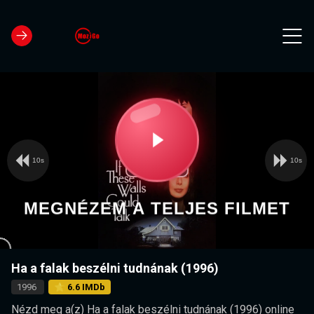
10s
10s
Video
Play
Player
is
loading.
Video
MEGNÉZEM A TELJES FILMET
Ha a falak beszélni tudnának (1996)
1996
⭐ 6.6 IMDb
Nézd meg a(z) Ha a falak beszélni tudnának (1996) online