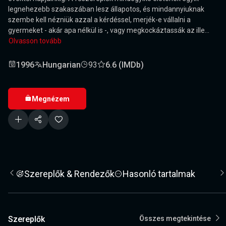
legnehezebb szakaszában lesz állapotos, és mindannyiuknak
szembe kell nézniük azzal a kérdéssel, merjék-e vállalni a
gyermeket - akár apa nélkül is -, vagy megkockáztassák az ille...
Olvasson tovább
1996
Hungarian
93
6.6 (IMDb)
Megnézem
Szereplők & Rendezők
Hasonló tartalmak
Szereplők
Összes megtekintése