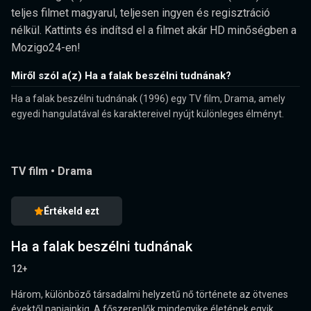
teljes filmet magyarul, teljesen ingyen és regisztráció
nélkül. Kattints és indítsd el a filmet akár HD minőségben a
Mozigo24-en!
Miről szól a(z) Ha a falak beszélni tudnának?
Ha a falak beszélni tudnának (1996) egy TV film, Drama, amely
egyedi hangulatával és karaktereivel nyújt különleges élményt.
TV film
•
Drama
Értékeld ezt
Ha a falak beszélni tudnának
12+
Három, különböző társadalmi helyzetű nő története az ötvenes
évektől napjainkig. A főszereplők mindegyike életének egyik