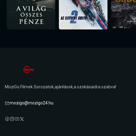
MoziGo:Filmek Sorozatok,ajánlások,a szokásaidra szabva!
mozigo@mozigo24.hu