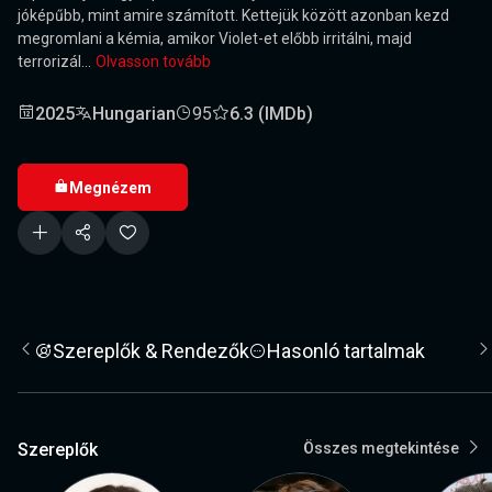
jóképűbb, mint amire számított. Kettejük között azonban kezd
megromlani a kémia, amikor Violet-et előbb irritálni, majd
terrorizál...
Olvasson tovább
2025
Hungarian
95
6.3 (IMDb)
Megnézem
Szereplők & Rendezők
Hasonló tartalmak
Szereplők
Összes megtekintése