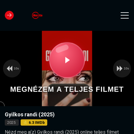
10s
10s
Video
Play
Player
is
loading.
Video
MEGNÉZEM A TELJES FILMET
Gyilkos randi (2025)
2025
⭐ 6.3 IMDb
Nézd meg a(z) Gyilkos randi (2025) online teljes filmet