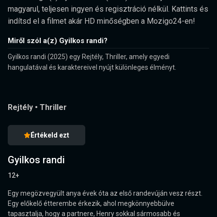
magyarul, teljesen ingyen és regisztráció nélkül. Kattints és
indítsd el a filmet akár HD minőségben a Mozigo24-en!
Miről szól a(z) Gyilkos randi?
Gyilkos randi (2025) egy Rejtély, Thriller, amely egyedi
hangulatával és karaktereivel nyújt különleges élményt.
Rejtély
•
Thriller
Értékeld ezt
Gyilkos randi
12+
Egy megözvegyült anya évek óta az első randevúján vesz részt.
Egy előkelő étterembe érkezik, ahol megkönnyebbülve
tapasztalja, hogy a partnere, Henry sokkal sármosabb és