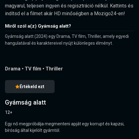
magyarul, teljesen ingyen és regisztráció nélkül. Kattints és
indítsd el a filmet akár HD minőségben a Mozigo24-en!
Miről szól a(z) Gyámság alatt?
Gyámság alatt (2024) egy Drama, TV film, Thriller, amely egyedi
hangulatával és karaktereivel nyújt különleges élményt.
Drama
•
TV film
•
Thriller
Értékeld ezt
Gyámság alatt
12+
Egy nő megpróbálja megmenteni apját egy korrupt és kapzsi,
bíróság által kijelölt gyámtól.