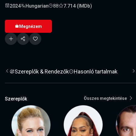
2024
Hungarian
88
7.714 (IMDb)
Megnézem
Szereplők & Rendezők
Hasonló tartalmak
Szereplők
Összes megtekintése