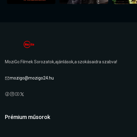
MoziGo:Filmek Sorozatok,ajánlások,a szokásaidra szabva!
mozigo@mozigo24.hu
Prémium műsorok