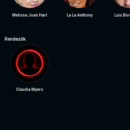
Melissa Joan Hart
La La Anthony
Luis Bo
Rendezők
Claudia Myers