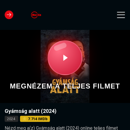
MEGNÉZEM A TELJES FILMET
Gyámság alatt (2024)
2024
⭐ 7.714 IMDb
Nézd meg a(z) Gyámság alatt (2024) online teljes filmet