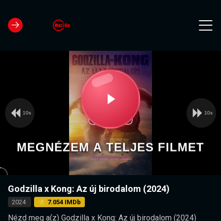
10s
10s
Video
Play
Player
is
loading.
Video
MEGNÉZEM A TELJES FILMET
Godzilla x Kong: Az új birodalom (2024)
2024
⭐ 7.054 IMDb
Nézd meg a(z) Godzilla x Kong: Az új birodalom (2024)