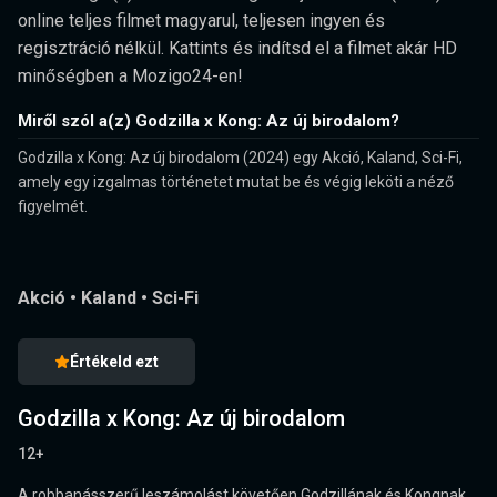
online teljes filmet magyarul, teljesen ingyen és
regisztráció nélkül. Kattints és indítsd el a filmet akár HD
minőségben a Mozigo24-en!
Miről szól a(z) Godzilla x Kong: Az új birodalom?
Godzilla x Kong: Az új birodalom (2024) egy Akció, Kaland, Sci-Fi,
amely egy izgalmas történetet mutat be és végig leköti a néző
figyelmét.
Akció
•
Kaland
•
Sci-Fi
Értékeld ezt
Godzilla x Kong: Az új birodalom
12+
A robbanásszerű leszámolást követően Godzillának és Kongnak