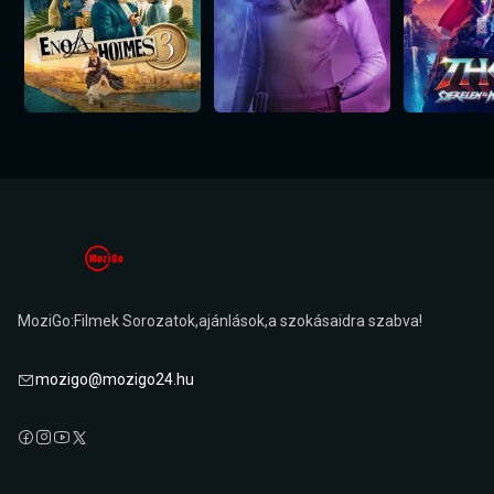
MoziGo:Filmek Sorozatok,ajánlások,a szokásaidra szabva!
mozigo@mozigo24.hu