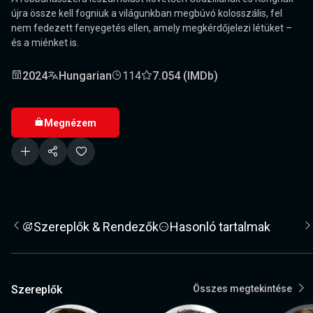
újra össze kell fogniuk a világunkban megbúvó kolosszális, fel
nem fedezett fenyegetés ellen, amely megkérdőjelezi létüket –
és a miénket is.
2024
Hungarian
114
7.054 (IMDb)
Megnézem
Szereplők & Rendezők
Hasonló tartalmak
Szereplők
Összes megtekintése