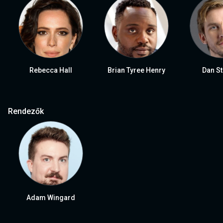
Rebecca Hall
Brian Tyree Henry
Dan S
Rendezők
Adam Wingard