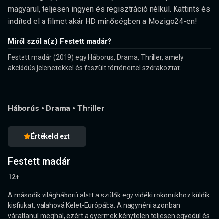
magyarul, teljesen ingyen és regisztráció nélkül. Kattints és
indítsd el a filmet akár HD minőségben a Mozigo24-en!
Miről szól a(z) Festett madár?
Festett madár (2019) egy Háborús, Drama, Thriller, amely
akciódús jelenetekkel és feszült történettel szórakoztat.
Háborús
•
Drama
•
Thriller
Értékeld ezt
Festett madár
12+
A második világháború alatt a szülők egy vidéki rokonukhoz küldik
kisfiukat, valahová Kelet-Európába. A nagynéni azonban
váratlanul meghal, ezért a gyermek kénytelen teljesen egyedül és