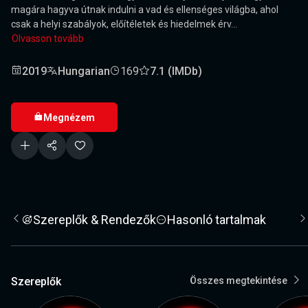
magára hagyva útnak indulni a vad és ellenséges világba, ahol
csak a helyi szabályok, előítéletek és hiedelmek érv...
Olvasson tovább
2019
Hungarian
169
7.1 (IMDb)
Megnézem
Szereplők & Rendezők
Hasonló tartalmak
Szereplők
Összes megtekintése