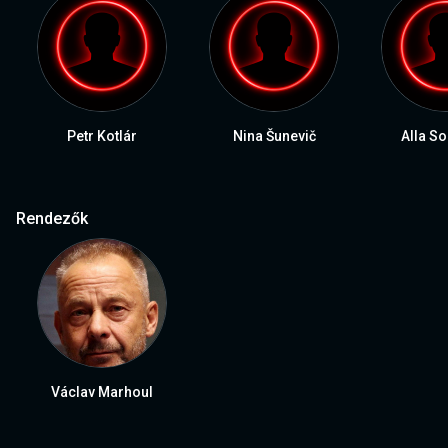
Petr Kotlár
Nina Šunevič
Alla S
Rendezők
Václav Marhoul