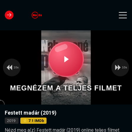
10s
10s
Video
Play
Player
is
loading.
Video
MEGNÉZEM A TELJES FILMET
Festett madár (2019)
2019
⭐ 7.1 IMDb
Nézd meg a(z) Festett madár (2019) online teljes filmet