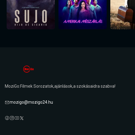
MoziGo:Filmek Sorozatok,ajánlások,a szokásaidra szabva!
mozigo@mozigo24.hu