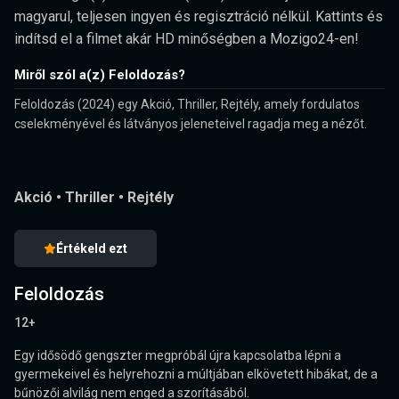
magyarul, teljesen ingyen és regisztráció nélkül. Kattints és
indítsd el a filmet akár HD minőségben a Mozigo24-en!
Miről szól a(z) Feloldozás?
Feloldozás (2024) egy Akció, Thriller, Rejtély, amely fordulatos
cselekményével és látványos jeleneteivel ragadja meg a nézőt.
Akció
•
Thriller
•
Rejtély
Értékeld ezt
Feloldozás
12+
Egy idősödő gengszter megpróbál újra kapcsolatba lépni a
gyermekeivel és helyrehozni a múltjában elkövetett hibákat, de a
bűnözői alvilág nem enged a szorításából.