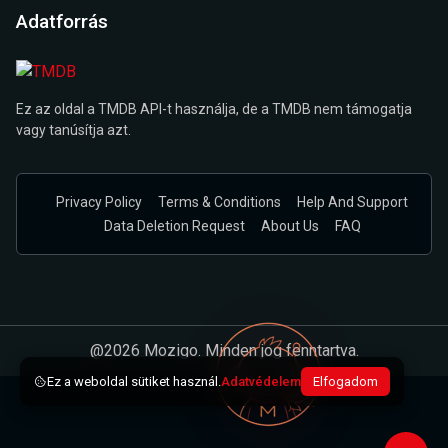
Adatforrás
Ez az oldal a TMDB API-t használja, de a TMDB nem támogatja
vagy tanúsítja azt.
Privacy Policy
Terms & Conditions
Help And Support
Data Deletion Request
About Us
FAQ
@2026 Mozigo. Minden jog fenntartva.
Ez a weboldal sütiket használ.
Adatvédelem
Elfogadom