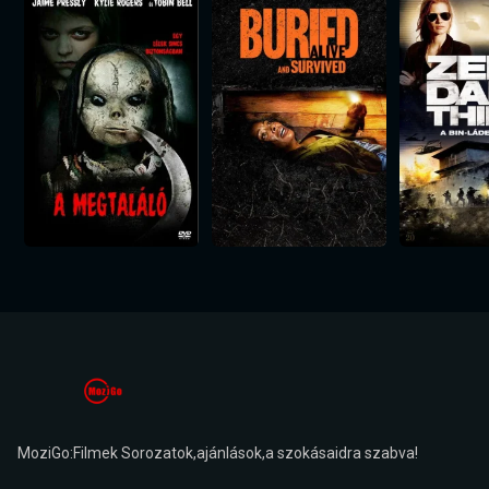
MoziGo:Filmek Sorozatok,ajánlások,a szokásaidra szabva!