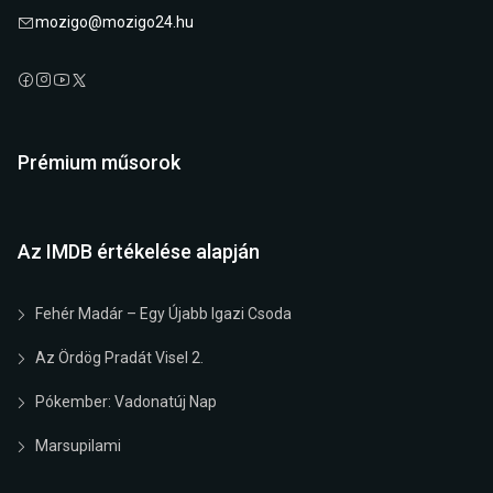
mozigo@mozigo24.hu
Prémium műsorok
Az IMDB értékelése alapján
Fehér Madár – Egy Újabb Igazi Csoda
Az Ördög Pradát Visel 2.
Pókember: Vadonatúj Nap
Marsupilami