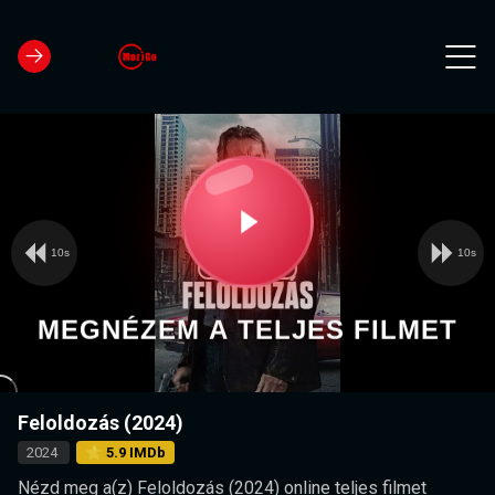
10s
10s
Video
Play
Player
is
loading.
Video
MEGNÉZEM A TELJES FILMET
Feloldozás (2024)
2024
⭐ 5.9 IMDb
Nézd meg a(z) Feloldozás (2024) online teljes filmet