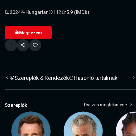
2024
Hungarian
112
5.9 (IMDb)
Megnézem
Szereplők & Rendezők
Hasonló tartalmak
Szereplők
Összes megtekintése