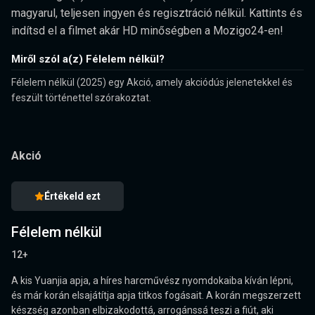
magyarul, teljesen ingyen és regisztráció nélkül. Kattints és
indítsd el a filmet akár HD minőségben a Mozigo24-en!
Miről szól a(z) Félelem nélkül?
Félelem nélkül (2025) egy Akció, amely akciódús jelenetekkel és
feszült történettel szórakoztat.
Akció
Értékeld ezt
Félelem nélkül
12+
A kis Yuanjia apja, a híres harcművész nyomdokaiba kíván lépni,
és már korán elsajátítja apja titkos fogásait. A korán megszerzett
készség azonban elbizakodottá, arrogánssá teszi a fiút, aki