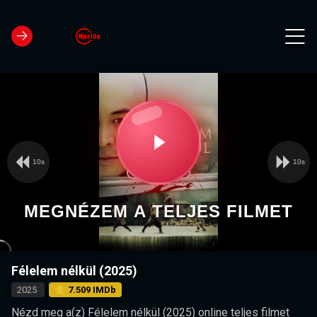
10s
10s
Video
Play
Player
is
loading.
Video
MEGNÉZEM A TELJES FILMET
Félelem nélkül (2025)
2025
⭐ 7.509 IMDb
Nézd meg a(z) Félelem nélkül (2025) online teljes filmet