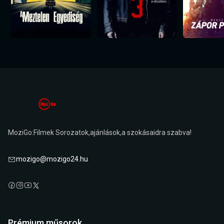
MoziGo:Filmek Sorozatok,ajánlások,a szokásaidra szabva!
mozigo@mozigo24.hu
Prémium műsorok