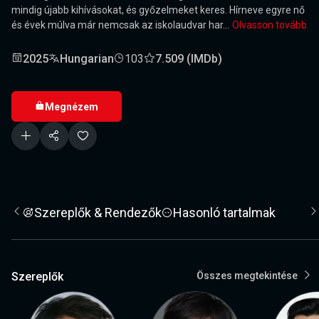
mindig újabb kihívásokat, és győzelmeket keres. Hírneve egyre nő
és évek múlva már nemcsak az iskolaudvar har...
Olvasson tovább
2025
Hungarian
103
7.509 (IMDb)
Megnézem
Szereplők & Rendezők
Hasonló tartalmak
Szereplők
Összes megtekintése