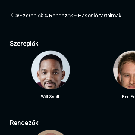
Szereplők & Rendezők
Hasonló tartalmak
Szereplők
Will Smith
Ben Fo
Rendezők