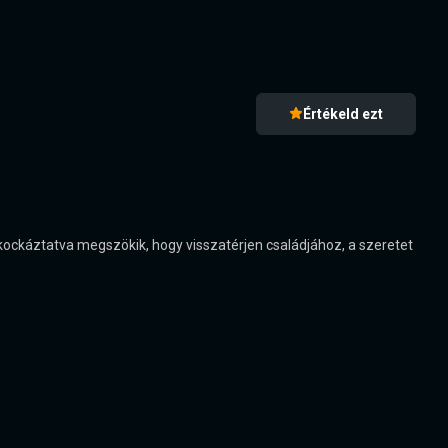
Értékeld ezt
t kockáztatva megszökik, hogy visszatérjen családjához, a szeretet