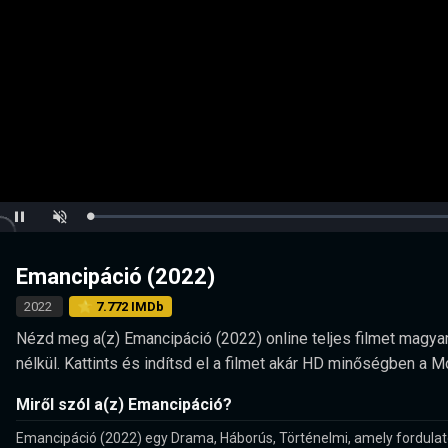
Loaded
:
Pause
Unmute
0.00%
Emancipáció (2022)
2022
⭐ 7.772 IMDb
Nézd meg a(z) Emancipáció (2022) online teljes filmet magyaru
nélkül. Kattints és indítsd el a filmet akár HD minőségben a 
Miről szól a(z) Emancipáció?
Emancipáció (2022) egy Drama, Háborús, Történelmi, amely fordula