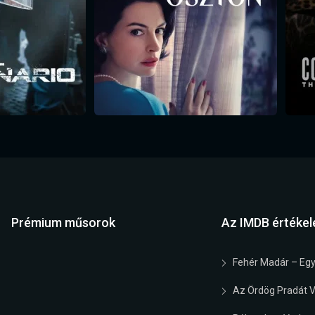
Prémium műsorok
Az IMDB értékel
Fehér Madár – Egy
Az Ördög Pradát Vi