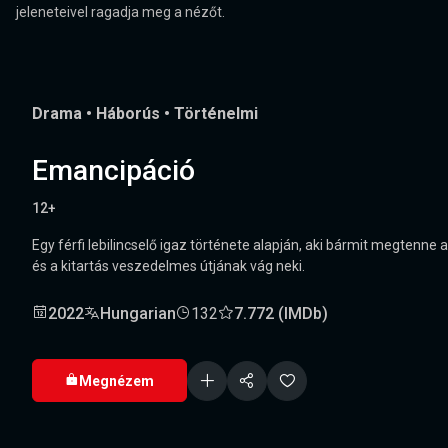
jeleneteivel ragadja meg a nézőt.
Drama
•
Háborús
•
Történelmi
Emancipáció
12+
Egy férfi lebilincselő igaz története alapján, aki bármit megtenne
és a kitartás veszedelmes útjának vág neki.
2022
Hungarian
132
7.772 (IMDb)
Megnézem