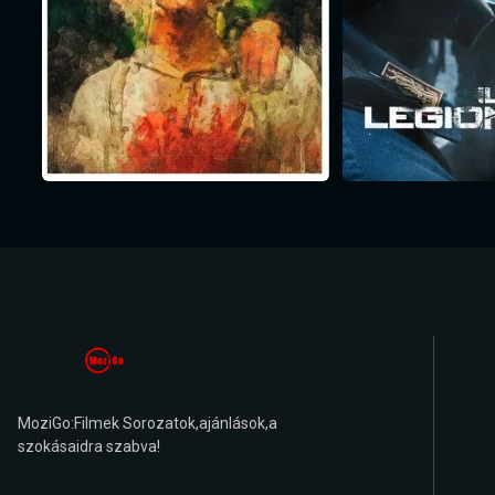
MoziGo:Filmek Sorozatok,ajánlások,a
szokásaidra szabva!