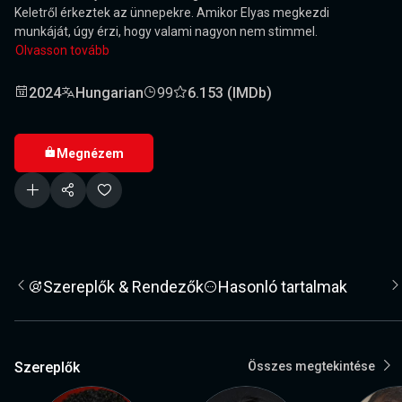
Keletről érkeztek az ünnepekre. Amikor Elyas megkezdi
munkáját, úgy érzi, hogy valami nagyon nem stimmel.
Olvasson tovább
2024
Hungarian
99
6.153 (IMDb)
Megnézem
Szereplők & Rendezők
Hasonló tartalmak
Szereplők
Összes megtekintése