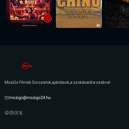
MoziGo:Filmek Sorozatok,ajánlások,a szokásaidra szabva!
mozigo@mozigo24.hu