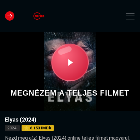
MEGNÉZEM A TELJES FILMET
Elyas (2024)
2024
⭐ 6.153 IMDb
Nézd meg a(z) Elyas (2024) online teljes filmet magyarul,