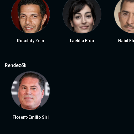
Roschdy Zem
Laëtitia Eïdo
Nabil E
Rendezők
Florent-Emilio Siri