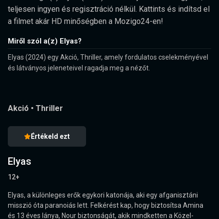
teljesen ingyen és regisztráció nélkül. Kattints és indítsd el
a filmet akár HD minőségben a Mozigo24-en!
Miről szól a(z) Elyas?
Elyas (2024) egy Akció, Thriller, amely fordulatos cselekményével
és látványos jeleneteivel ragadja meg a nézőt.
Akció
•
Thriller
Értékeld ezt
Elyas
12+
Elyas, a különleges erők egykori katonája, aki egy afganisztáni
misszió óta paranoiás lett. Felkérést kap, hogy biztosítsa Amina
és 13 éves lánya, Nour biztonságát, akik mindketten a Közel-