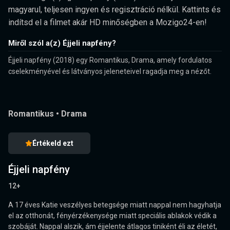
magyarul, teljesen ingyen és regisztráció nélkül. Kattints és
indítsd el a filmet akár HD minőségben a Mozigo24-en!
Miről szól a(z) Éjjeli napfény?
Éjjeli napfény (2018) egy Romantikus, Drama, amely fordulatos
cselekményével és látványos jeleneteivel ragadja meg a nézőt.
Romantikus
•
Drama
Értékeld ezt
Éjjeli napfény
12+
A 17 éves Katie veszélyes betegsége miatt nappal nem hagyhatja
el az otthonát, fényérzékenysége miatt speciális ablakok védik a
szobáját. Nappal alszik, ám éjjelente átlagos tiniként éli az életét,