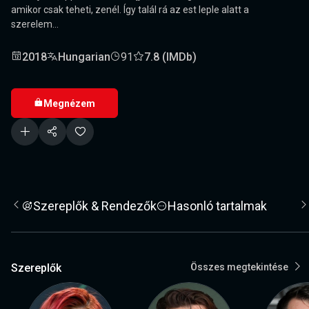
amikor csak teheti, zenél. Így talál rá az est leple alatt a
szerelem...
2018
Hungarian
91
7.8 (IMDb)
Megnézem
Szereplők & Rendezők
Hasonló tartalmak
Szereplők
Összes megtekintése