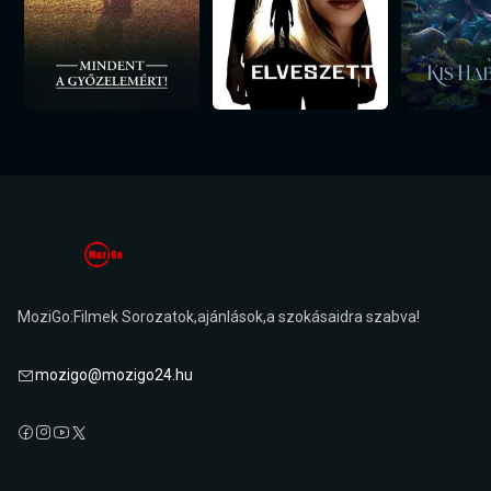
MoziGo:Filmek Sorozatok,ajánlások,a szokásaidra szabva!
mozigo@mozigo24.hu