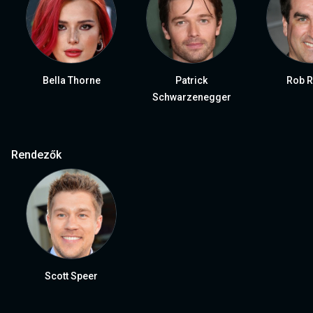
Bella Thorne
Patrick
Rob R
Schwarzenegger
Rendezők
Scott Speer