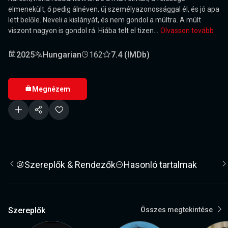
elmenekült, ő pedig álnéven, új személyazonossággal él, és jó apa
lett belőle. Neveli a kislányát, és nem gondol a múltra. A múlt
viszont nagyon is gondol rá. Hiába telt el tizen...
Olvasson tovább
2025
Hungarian
162
7.4 (IMDb)
Megnézem
Szereplők & Rendezők
Hasonló tartalmak
Szereplők
Összes megtekintése