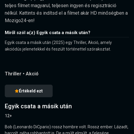
teljes filmet magyarul, teljesen ingyen és regisztráció
nélkül. Kattints és indítsd el a filmet akár HD minőségben a
Mozigo24-en!
Miről szól a(z) Egyik csata a másik után?
Egyik csata a másik után (2025) egy Thriller, Akció, amely
akciódús jelenetekkel és feszült történettel szórakoztat.
Thriller
•
Akció
Értékeld ezt
Egyik csata a másik után
12+
Bob (Leonardo DiCpario) rossz hombre volt. Rossz ember. Lázadt,
harcolt, néha robbantott is. De a múlt elmúlt, a felesége