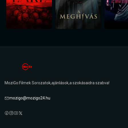
MoziGo:Filmek Sorozatok,ajánlások,a szokásaidra szabva!
mozigo@mozigo24.hu