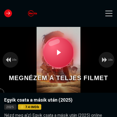
10s
10s
Video
Play
Player
is
loading.
Video
MEGNÉZEM A TELJES FILMET
Egyik csata a másik után (2025)
2025
⭐ 7.4 IMDb
Nézd meg a(z) Egyik csata a másik után (2025) online